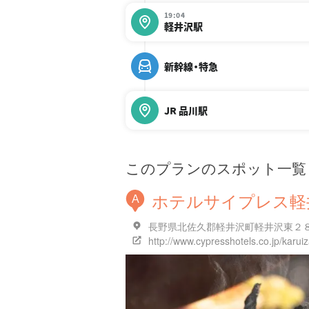
19:04
軽井沢駅
新幹線・特急
JR 品川駅
このプランのスポット一覧
ホテルサイプレス軽
A
長野県北佐久郡軽井沢町軽井沢東２８
http://www.cypresshotels.co.jp/karui