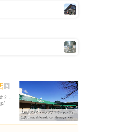
店
長野県北佐久郡軽井沢町長倉２７０７
jp/
北軽井沢スウィートグラスでキャンプするなら食材の買い出しは「ツルヤ ...
出典：
inagakiyasuto.com/tsuruya_karuizawa