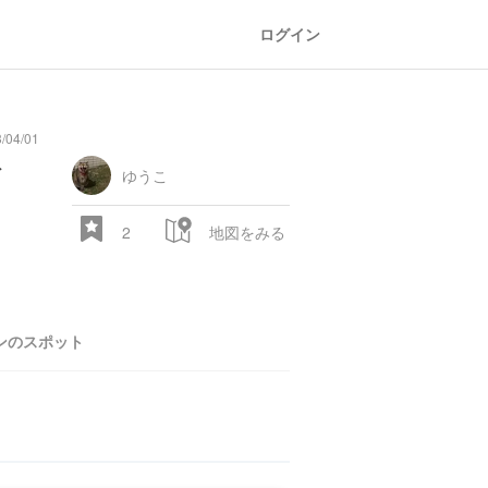
ログイン
04/01
oad
train
comic
mountain
sports
fishing
bbq
fashion
tradition
music
baby
camera
amusement
aquarium
sea
ball
baer
bell
flo
イ
park
ゆうこ
2
地図をみる
ンのスポット
28.522 px