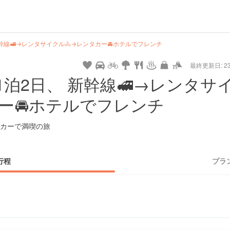
hot
type
star
camera
home
settings
profile
print
rank
mail
lock
calendar
access
幹線🚅→レンタサイクル🚴→レンタカー🚘ホテルでフレンチ
最終更新日: 23/
e
walking
cycling
nature
stroll
art
camp
history
castle
temple
cafe
gourmet
onsen
outdoor
world
public bath
shopping
general
railr
泊2日、 新幹線🚅→レンタサ
heritage
store
ー🚘ホテルでフレンチ
go
カーで満喫の旅
行程
プラ