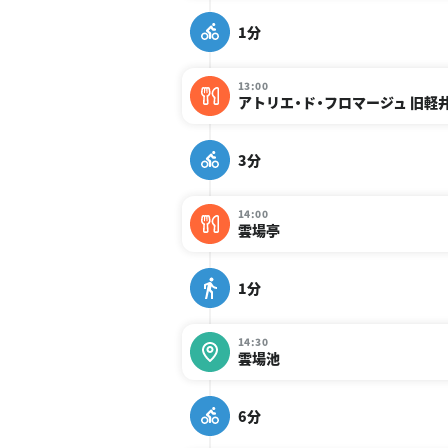
1分
13:00
アトリエ・ド・フロマージュ 旧軽
3分
14:00
雲場亭
1分
14:30
雲場池
6分