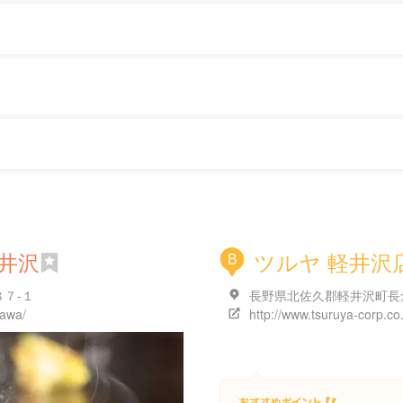
井沢
ツルヤ 軽井沢
B
７-１
zawa/
http://www.tsuruya-corp.co.