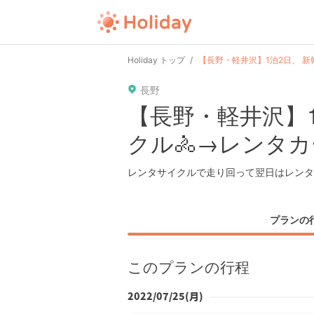
user
pin
tel
time
url
guide
Holiday トップ
【長野・軽井沢】1泊2日、 新
長野
date
child
solitary
pet
driv
【長野・軽井沢】1
クル🚴→レンタカ
tokyo
kanagawa
osaka
kyoto
hyo
レンタサイクルで走り回って翌日はレンタ
プランの
このプランの行程
2022/07/25(月)