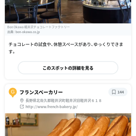
Bon Okawa 軽井沢チョコレートファクトリー
出典：
bon-okawa.co.jp
チョコレートの試食や、休憩スペースがあり、ゆっくりできま
す。
このスポットの詳細を見る
フランスベーカリー
G
144
長野県北佐久郡軽井沢町軽井沢旧軽井沢６１８
http://www.french-bakery.jp/