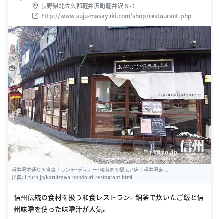
長野県北佐久郡軽井沢町軽井沢６-１
http://www.suju-masayuki.com/shop/restaurant.php
軽井沢本通りで食事｜ランチ・ディナー・喫茶まで幅広い店｜軽井沢東 ...
出典：
i-turn.jp/karuizawa-hondouri-restaurant.html
信州伝統の食材を扱う和食レストラン。銅釜で炊いたご飯と信
州味噌を使った味噌汁が人気。