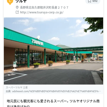
ツルヤ
L
692
長野県北佐久郡軽井沢町長倉２７０７
http://www.tsuruya-corp.co.jp/
スーパーツルヤ 土産
出典：
adshooot.com/%E8%BB%BD%E4%BA%95%E6%B2%A2%E7%A9%B4%E5%A
0%B4%E3%81%A4%E3%82%8B%E3%82%84
地元民にも観光客にも愛されるスーパー。ツルヤオリジナル商
品は逸品ばかり。