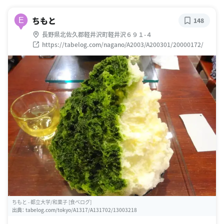
ちもと
E
148
長野県北佐久郡軽井沢町軽井沢６９１-４
https://tabelog.com/nagano/A2003/A200301/20000172/
ちもと - 都立大学/和菓子 [食べログ]
出典：
tabelog.com/tokyo/A1317/A131702/13003218