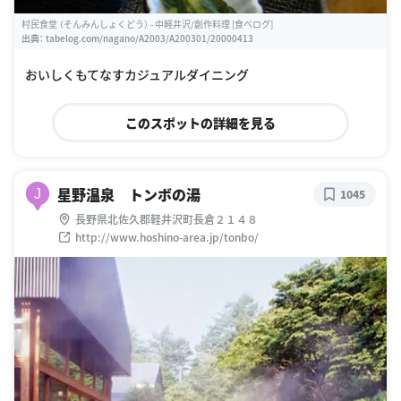
村民食堂 （そんみんしょくどう） - 中軽井沢/創作料理 [食べログ]
出典：
tabelog.com/nagano/A2003/A200301/20000413
おいしくもてなすカジュアルダイニング
このスポットの詳細を見る
星野温泉 トンボの湯
J
1045
長野県北佐久郡軽井沢町長倉２１４８
http://www.hoshino-area.jp/tonbo/