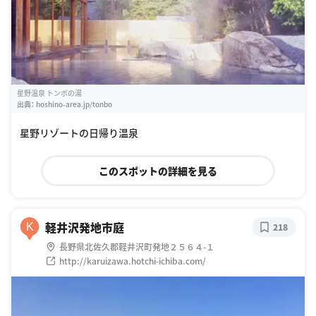
星野温泉 トンボの湯
出典：
hoshino-area.jp/tonbo
星野リゾートの日帰り温泉
このスポットの詳細を見る
軽井沢発地市庭
K
218
長野県北佐久郡軽井沢町発地２５６４-１
http://karuizawa.hotchi-ichiba.com/