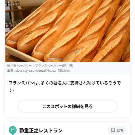
軽井沢 ベーカリー｜フランスベーカリー[軽井沢]
出典：
slow-style.com/detail/index_458.html
フランスパンは、多くの著名人に支持され続けているそうで
す。
このスポットの詳細を見る
酢重正之レストラン
H
276