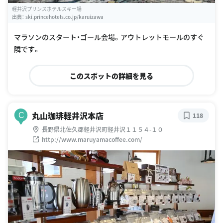
軽井沢プリンスホテルスキー場
出典：
ski.princehotels.co.jp/karuizawa
マラソンのスタート・ゴール会場。アウトレットモールのすぐ
隣です。
このスポットの詳細を見る
丸山珈琲軽井沢本店
C
118
長野県北佐久郡軽井沢町軽井沢１１５４-１０
http://www.maruyamacoffee.com/