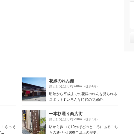
花嫁のれん館
240m
鶏とまつばより約
（徒歩4分）
明治から平成までの花嫁のれんを見られる
スポット❣️ いろんな時代の花嫁の...
一本杉通り商店街
290m
鶏とまつばより約
（徒歩5分）
！ さっそ
駅から歩いて10分ほどのところにあるこち
..
らの通りへ❕ 600年以上の歴史...