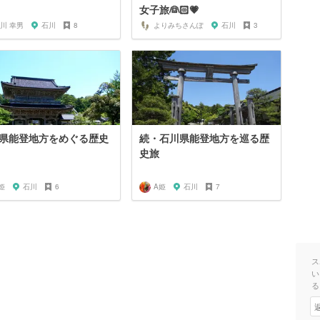
女子旅👰🏻💗
川 幸男
石川
8
よりみちさんぽ
石川
3
県能登地方をめぐる歴史
続・石川県能登地方を巡る歴
史旅
姫
石川
6
A姫
石川
7
ス
い
る