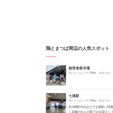
鶏とまつば周辺の人気スポット
能登食祭市場
790m
鶏とまつばより約
（徒歩14分）
、
七尾駅
760m
鶏とまつばより約
（徒歩13分）
約1時間15分ほどで七尾駅に到着
く花嫁のれんが駅でお出迎えして.