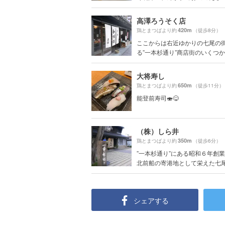
高澤ろうそく店
420m
鶏とまつばより約
（徒歩8分）
ここからは右近ゆかりの七尾の
る”一本杉通り”商店街のいくつかの
大将寿し
650m
鶏とまつばより約
（徒歩11分）
能登前寿司🍣😋
（株）しら井
350m
鶏とまつばより約
（徒歩6分）
”一本杉通り”にある昭和６年創
北前船の寄港地として栄えた七尾.
シェアする