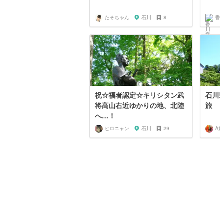
たそちゃん
石川
8
香
祝☆福者認定☆キリシタン武
石川
将高山右近ゆかりの地、北陸
旅
へ…！
ヒロニャン
石川
29
A