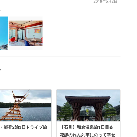
2019年5月2日
。
ン
・能登2泊3日ドライブ旅
【石川】和倉温泉旅1日目♨️
花嫁のれん列車にのって幸せ