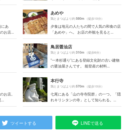
あめや
580m
鶏とまつばより約
（徒歩10分）
街にあ
夕食は地元の人たちの間で人気の和食の店
お店...
「あめや」へ。 お店の外観を見ると...
鳥居醤油店
310m
鶏とまつばより約
（徒歩6分）
”一本杉通り”にある登録文化財の古い建物
の醤油屋さんです。 能登産の材料...
本行寺
570m
鶏とまつばより約
（徒歩10分）
業のお店。
七尾にある「山の寺寺院群」の一つ。「隠
..
れキリシタンの寺」として知られる。...
ツイートする
LINEで送る