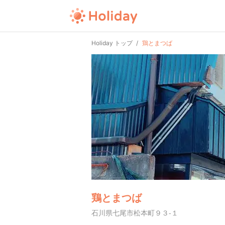
Holiday トップ
鶏とまつば
鶏とまつば
石川県七尾市松本町９３-１