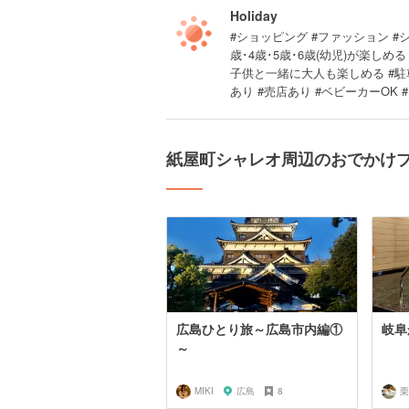
Holiday
#ショッピング #ファッション #シ
歳･4歳･5歳･6歳(幼児)が楽し
子供と一緒に大人も楽しめる #駐車
あり #売店あり #ベビーカーOK
紙屋町シャレオ周辺のおでかけ
広島ひとり旅～広島市内編①
岐阜
～
MIKI
広島
8
栗