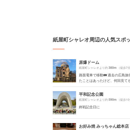
紙屋町シャレオ周辺の人気スポ
原爆ドーム
380m
紙屋町シャレオより約
（徒歩7
路面電車で移動🚃 過去の広島旅
たことはあったけど、何回見ても戦
平和記念公園
590m
紙屋町シャレオより約
（徒歩1
終戦記念日に