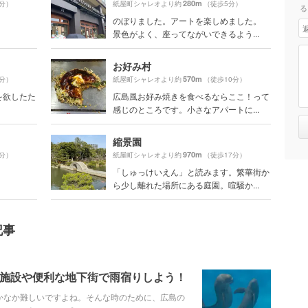
280m
0分）
紙屋町シャレオより約
（徒歩5分）
る
のぼりました。アートを楽しめました。
景色がよく、座ってながいできるよう...
お好み村
570m
0分）
紙屋町シャレオより約
（徒歩10分）
を欲したた
広島風お好み焼きを食べるならここ！って
感じのところです。小さなアパートに...
縮景園
970m
6分）
紙屋町シャレオより約
（徒歩17分）
「しゅっけいえん」と読みます。繁華街か
ら少し離れた場所にある庭園。喧騒か...
記事
内施設や便利な地下街で雨宿りしよう！
かなか難しいですよね。そんな時のために、広島の