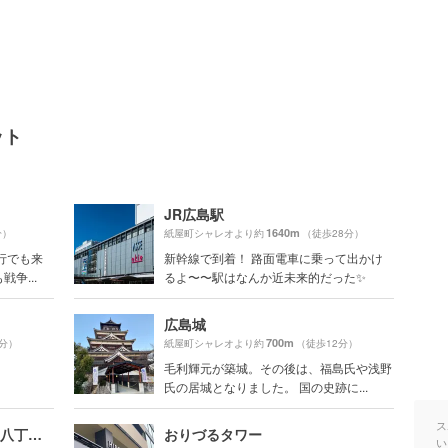
ット
JR広島駅
1640m
分）
紙屋町シャレオより約
（徒歩28分）
行でも来
新幹線で到着！ 路面電車に乗って出かけ
争...
るよ〜〜駅はなんか近未来的だった✨
広島城
700m
0分）
紙屋町シャレオより約
（徒歩12分）
毛利輝元が築城。その後は、福島氏や浅野
氏の居城となりました。 国の史跡に...
ス
お好み焼 みっちゃん総本店 八丁堀本店
おりづるタワー
い