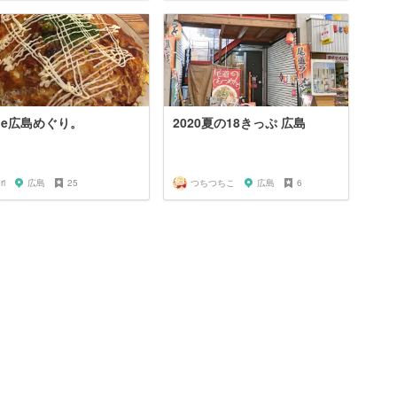
de広島めぐり。
2020夏の18きっぷ 広島
ri
広島
25
つちつちこ
広島
6