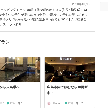
2020年10月6日
ョッピングモール #0歳･1歳･2歳の赤ちゃん(乳児･幼児)OK #3
める #小学生の子供が楽しめる #中学生･高校生の子供が楽しめる #
場あり #駅から近い #授乳室あり #雨でもOK #オムツ交換台
 #レストランあり
プラン
から広島県へ
広島市内で飲むなら❤️更新
中！
鼠♪
広島
0
chisato＊
広島
125