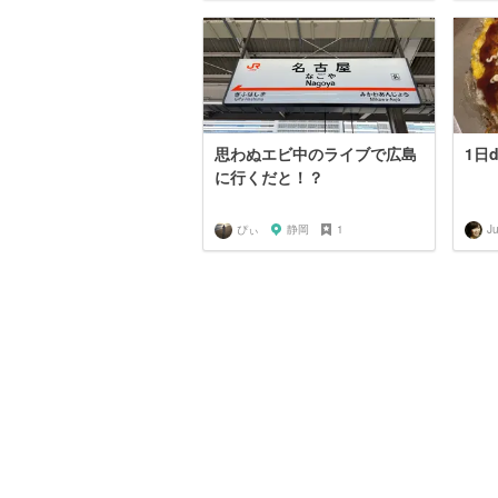
思わぬエビ中のライブで広島
1日
に行くだと！？
ぴぃ
静岡
1
Ju