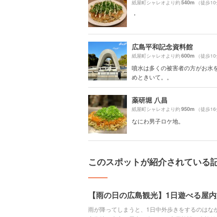
540m
紙屋町シャレオより約
（徒歩1
・
広島平和記念資料館
600m
紙屋町シャレオより約
（徒歩1
噴水は多くの被害者の方がお水
めときいて。。
薬研堀 八昌
950m
紙屋町シャレオより約
（徒歩1
なにわ男子ロケ地。
このスポットが紹介されている
【雨の日の広島観光】1日遊べる屋
雨が降ってしまうと、1日中外歩きをするのはな