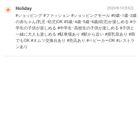
Holiday
2020年10月6日
#ショッピング #ファッション #ショッピングモール #0歳･1歳･2歳
の赤ちゃん(乳児･幼児)OK #3歳･4歳･5歳･6歳(幼児)が楽しめる #小
学生の子供が楽しめる #中学生･高校生の子供が楽しめる #子供と
一緒に大人も楽しめる #駐車場あり #駅から近い #授乳室あり #雨
でもOK #オムツ交換台あり #売店あり #ベビーカーOK #レストラ
ンあり