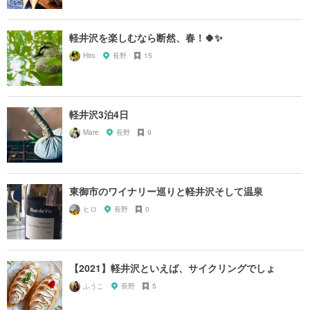
軽井沢を楽しむなら断然、春！🍀✨
Hiro
長野
15
軽井沢3泊4日
Mare
長野
9
東御市のワイナリー巡りと軽井沢そして温泉
ヒロ
長野
0
【2021】軽井沢といえば、サイクリングでしょ
ふうこ
長野
5