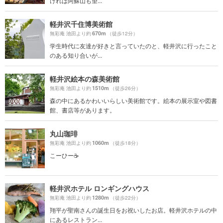
ければ阿蘇山も望...
軽井沢千住博美術館
670m
無彩庵 池田より約
（徒歩12分）
学生時代に友達が好きと言っていたのと、軽井沢に行ったこと
のある知り合いが...
軽井沢絵本の森美術館
1510m
無彩庵 池田より約
（徒歩26分）
森の中にあるかわいいらしい美術館です。絵本の展示室や図書
館、書店等があります。
丸山珈琲
1060m
無彩庵 池田より約
（徒歩18分）
こーひー☕️
軽井沢ホテル ロンギングハウス
1280m
無彩庵 池田より約
（徒歩22分）
翔平が聖南さんの誕生日をお祝いしたお店。軽井沢ホテルの中
にあるレストラン...