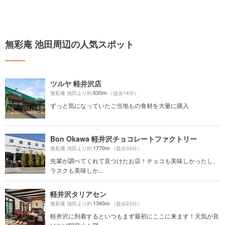
無彩庵 池田周辺の人気スポット
ツルヤ 軽井沢店
830m
無彩庵 池田より約
（徒歩14分）
ずっと気になっていたご当地もの食材を大量に購入
Bon Okawa 軽井沢チョコレートファクトリー
1770m
無彩庵 池田より約
（徒歩30分）
先輩が調べてくれて見つけたお店！チョコも美味しかったし、
ラスクも美味しか...
軽井沢タリアセン
1360m
無彩庵 池田より約
（徒歩23分）
軽井沢に到着するといつもまず最初にここに来ます！天気が良