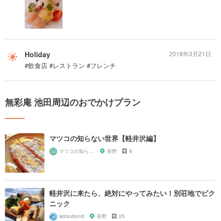
Holiday
2018年3月21日
#飲食店 #レストラン #フレンチ
無彩庵 池田周辺のおでかけプラン
マツコの知らない世界【軽井沢編】
マツコの知らない世界マニア
長野
8
軽井沢に来たら、絶対にやってみたい！別荘地でピク
ニック
watsubond
長野
25