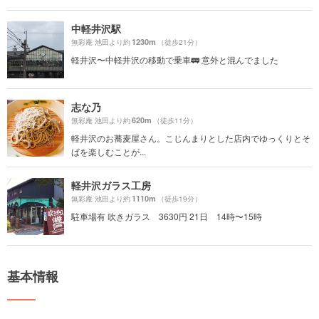
中軽井沢駅
1230m
無彩庵 池田より約
（徒歩21分）
軽井沢〜中軽井沢の移動で乗車🚃 意外と混んでました
志な乃
620m
無彩庵 池田より約
（徒歩11分）
軽井沢のお蕎麦屋さん。こじんまりとした店内でゆっくりとそ
ばを楽しむことが...
軽井沢ガラス工房
1110m
無彩庵 池田より約
（徒歩19分）
駐車場有 吹きガラス 3630円 21日 14時〜15時
基本情報