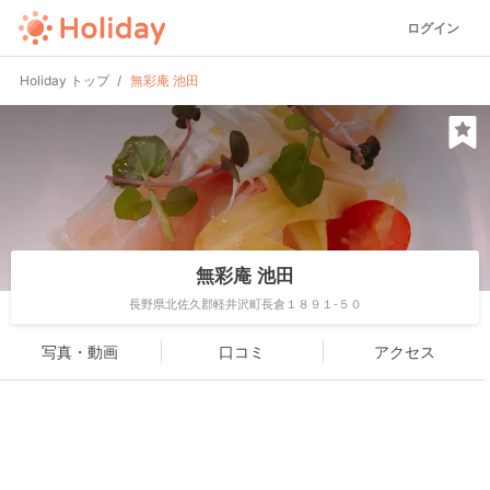
ログイン
Holiday トップ
無彩庵 池田
無彩庵 池田
長野県北佐久郡軽井沢町長倉１８９１-５０
写真・動画
口コミ
アクセス