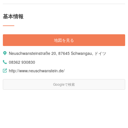
ドイツのツアーには、古城に宿泊することができるロマンティックなもの
から、クリスマスマーケット・サッカー観戦・オペラ鑑賞のような人気イ
ベントへの参加が組み込まれた期間限定のものまで、様々なプランが用意
基本情報
されています。 今回は、人気ツアープランやホテルと共に、ドイツの基本
情報を含めたツアー選びのポイントやコツ、ドイツの見どころ、定番のお
すすめ観光スポット、公共交通機関の情報まで、ドイツツアー選びに役立
つ情報をご紹介します。
地図を見る
Neuschwansteinstraße 20, 87645 Schwangau, ドイツ
08362 930830
http://www.neuschwanstein.de/
Googleで検索