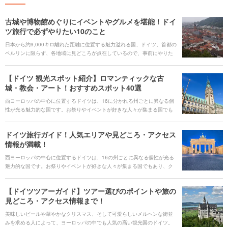
古城や博物館めぐりにイベントやグルメを堪能！ドイ
ツ旅行で必ずやりたい10のこと
日本から約9,000キロ離れた距離に位置する魅力溢れる国、ドイツ。首都の
ベルリンに限らず、各地域に見どころが点在しているので、事前にやりた
いことを決めてからプランを立てることで効率よく旅行できます。 同じド
イツ国内でも地域によってそれぞれの個性があるので、面白い発見がたく
【ドイツ 観光スポット紹介】ロマンティックな古
さん見つかること間違いなし。あなたのドイツ滞在が最高の思い出となり
城・教会・アート！おすすめスポット40選
ますように！
西ヨーロッパの中心に位置するドイツは、16に分かれる州ごとに異なる個
性が光る魅力的な国です。お祭りやイベントが好きな人々が集まる国でも
あり、クリスマスやカーニバルなど各地で盛り上がるイベント以外にも音
楽祭やビール祭りといった、その土地ならではのイベントが開催されま
ドイツ旅行ガイド！人気エリアや見どころ・アクセス
す。 ドイツを観光する上で、押さえておきたい定番から穴場の絶景スポッ
情報が満載！
ト、定番のお土産までドイツ旅行の計画を立てるのに役立つ情報をたっぷ
りとご紹介します。
西ヨーロッパの中心に位置するドイツは、16の州ごとに異なる個性が光る
魅力的な国です。お祭りやイベントが好きな人々が集まる国でもあり、ク
リスマスやカーニバルなど各地で盛り上がるイベント以外にも音楽祭やビ
ール祭りといった、その土地ならではのイベントが開催されます。 今回
【ドイツツアーガイド】ツアー選びのポイントや旅の
は、ドイツへの旅行が決まった際にまず確認しておきたい、ドイツ各都市
見どころ・アクセス情報まで！
の見どころとおすすめ観光スポット、公共交通機関の情報から人気ご当地
グルメまで、ドイツ旅行の計画を立てるのに役立つ情報をたっぷりとご紹
美味しいビールや華やかなクリスマス、そして可愛らしいメルヘンな街並
介します。
みを求める人によって、ヨーロッパの中でも人気の高い観光国のドイツ。