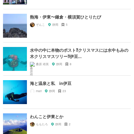
熱海・伊東〜鎌倉・横須賀ひとりたび
ぞんこ
静岡
5
水中の中に本物のポスト⁈クリスマスには水中もみの
木クリスマスツリー⁈伊豆...
桑原 靖英
静岡
8
海と温泉と私 in伊豆
mari
静岡
23
わんこと伊東とか
ももたろ
静岡
2