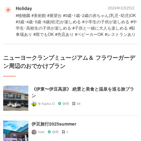
Holiday
2024年3月25日
#植物園 #美術館 #展望台 #0歳･1歳･2歳の赤ちゃん(乳児･幼児)OK
#3歳･4歳･5歳･6歳(幼児)が楽しめる #小学生の子供が楽しめる #中
学生･高校生の子供が楽しめる #子供と一緒に大人も楽しめる #駐
車場あり #雨でもOK #売店あり #ベビーカーOK #レストランあり
ニューヨークランプミュージアム＆ フラワーガーデ
ン周辺のおでかけプラン
《伊東〜伊豆高原》 絶景と美食と温泉を巡る旅プラ
ン
♍︎ ᖇվօԵɑ.O
静岡
68
伊豆旅行2025summer
maki
静岡
0