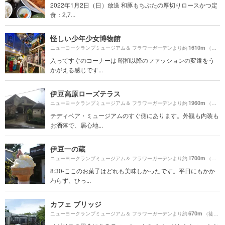
2022年1月2日（日）放送 和豚もちぶたの厚切りロースかつ定
食：2,7...
怪しい少年少女博物館
1610m
ニューヨークランプミュージアム＆ フラワーガーデンより約
（徒歩27分）
入ってすぐのコーナーは 昭和以降のファッションの変遷をう
かがえる感じです...
伊豆高原ローズテラス
1960m
ニューヨークランプミュージアム＆ フラワーガーデンより約
（徒歩33分）
テディベア・ミュージアムのすぐ側にあります。外観も内装も
お洒落で、居心地...
伊豆一の蔵
1700m
ニューヨークランプミュージアム＆ フラワーガーデンより約
（徒歩29分）
8:30-ここのお菓子はどれも美味しかったです。平日にもかか
わらず、ひっ...
カフェ ブリッジ
670m
ニューヨークランプミュージアム＆ フラワーガーデンより約
（徒歩12分）