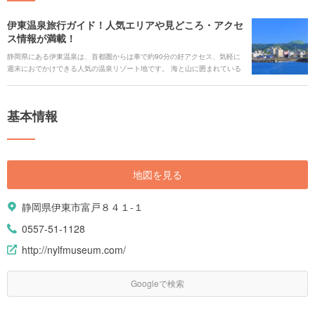
伊東温泉旅行ガイド！人気エリアや見どころ・アクセ
ス情報が満載！
静岡県にある伊東温泉は、首都圏からは車で約90分の好アクセス、気軽に
週末におでかけできる人気の温泉リゾート地です。 海と山に囲まれている
ことから、恵まれた自然の造形美が魅力で、また、港から水揚げされた新
鮮な魚介も楽しめます。ご利益が期待できる七福神めぐりの後は、温泉で
ゆったりリラックス。伊東温泉のオススメスポットを紹介します！
基本情報
地図を見る
静岡県伊東市富戸８４１-１
0557-51-1128
http://nylfmuseum.com/
Googleで検索