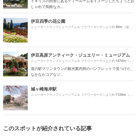
イギリスの田舎にあるティールームをイメージしたちょっとお
しゃれで気軽なカ...
伊豆四季の花公園
40m
ニューヨークランプミュージアム＆ フラワーガーデンより約
（徒歩1分）
伊豆高原アンティーク・ジュエリー・ミュージアム
1370m
ニューヨークランプミュージアム＆ フラワーガーデンより約
（徒歩23分）
道の駅マリンタウンの観光案内所のパンフレットで見つけた、
なかなかコアなジ...
城ヶ崎海岸駅
1120m
ニューヨークランプミュージアム＆ フラワーガーデンより約
（徒歩19分）
このスポットが紹介されている記事