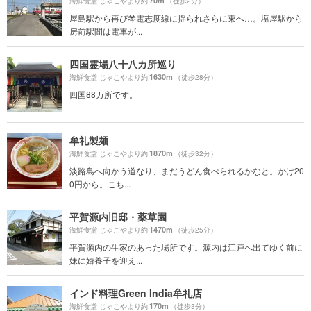
70m
海鮮食堂 じゃこやより約
（徒歩2分）
屋島駅から再び琴電志度線に揺られさらに東へ…。塩屋駅から
房前駅間は電車が...
四国霊場八十八カ所巡り
1630m
海鮮食堂 じゃこやより約
（徒歩28分）
四国88カ所です。
牟礼製麺
1870m
海鮮食堂 じゃこやより約
（徒歩32分）
淡路島へ向かう道なり、まだうどん食べられるかなと。かけ20
0円から。こち...
平賀源内旧邸・薬草園
1470m
海鮮食堂 じゃこやより約
（徒歩25分）
平賀源内の生家のあった場所です。源内は江戸へ出てゆく前に
妹に婿養子を迎え...
インド料理Green India牟礼店
170m
海鮮食堂 じゃこやより約
（徒歩3分）