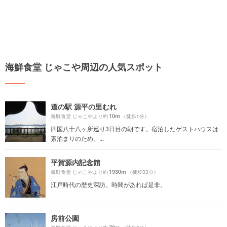
海鮮食堂 じゃこや周辺の人気スポット
道の駅 源平の里むれ
10m
海鮮食堂 じゃこやより約
（徒歩1分）
四国八十八ヶ所巡り3日目の朝です。宿泊したゲストハウスは
素泊まりのため、...
平賀源内記念館
1930m
海鮮食堂 じゃこやより約
（徒歩33分）
江戸時代の歴史深訪。時間があれば是非。
房前公園