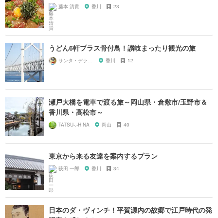
藤本 清貴
香川
23
うどん6軒プラス骨付鳥！讃岐まったり観光の旅
サンタ・デラックス
香川
12
瀬戸大橋を電車で渡る旅～岡山県・倉敷市/玉野市＆
香川県・高松市～
TATSU-.-HINA
岡山
40
東京から来る友達を案内するプラン
荻田 一郎
香川
34
日本のダ・ヴィンチ！平賀源内の故郷で江戸時代の発