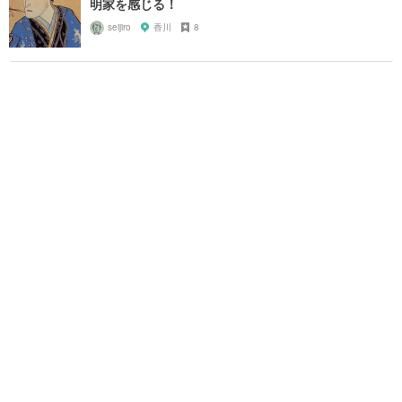
明家を感じる！
seijiro
香川
8