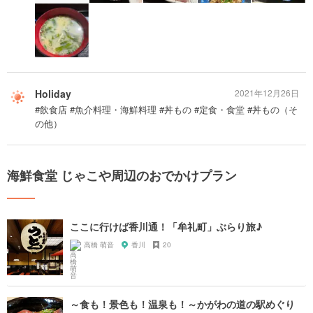
Holiday
2021年12月26日
#飲食店 #魚介料理・海鮮料理 #丼もの #定食・食堂 #丼もの（そ
の他）
海鮮食堂 じゃこや周辺のおでかけプラン
ここに行けば香川通！「牟礼町」ぶらり旅♪
高橋 萌音
香川
20
～食も！景色も！温泉も！～かがわの道の駅めぐり