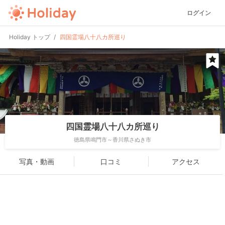
ログイン
Holiday トップ
四国霊場八十八カ所巡り
四国霊場八十八カ所巡り
徳島県鳴門市～香川県さぬき市
写真・動画
口コミ
アクセス