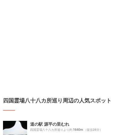
四国霊場八十八カ所巡り周辺の人気スポット
道の駅 源平の里むれ
1640m
四国霊場八十八カ所巡りより約
（徒歩28分）