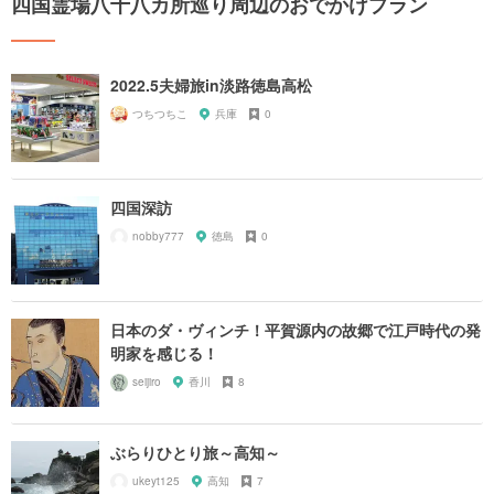
四国霊場八十八カ所巡り周辺のおでかけプラン
2022.5夫婦旅in淡路徳島高松
つちつちこ
兵庫
0
四国深訪
nobby777
徳島
0
日本のダ・ヴィンチ！平賀源内の故郷で江戸時代の発
明家を感じる！
seijiro
香川
8
ぶらりひとり旅～高知～
ukeyt125
高知
7