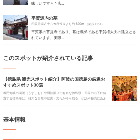
味しいです＾＾店...
平賀源内の墓
620m
四国霊場八十八カ所巡りより約
（徒歩11分）
平賀家の菩提寺であり、墓は義弟である平賀権太夫の建立とさ
れています。実際...
このスポットが紹介されている記事
【徳島県 観光スポット紹介】阿波の国徳島の厳選お
すすめスポット30選
鳴門海峡の渦潮（うずしお）や阿波踊りで有名な徳島県。四国の右下に位
置する徳島県は、雄大な自然や歴史・文化が今も残る、伝説や秘境にあふ
れた観光スポットがたくさんあります。また、美しい海に囲まれた徳島な
らではのレジャーやグルメ、四季折々の徳島の美しさを楽しめる絶景スポ
ットなど、見どころがいっぱいです。徳島のことをよく知らなかった方
基本情報
も、これで徳島に行ってみたくなる！徳島県の魅力ある厳選観光オススメ
スポットを30選ご紹介します。