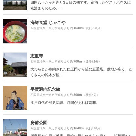
四国八十八ヶ所巡り3日目の朝です。宿泊したゲストハウスは
素泊まりのため、...
海鮮食堂 じゃこや
1630m
四国霊場八十八カ所巡りより約
（徒歩28分）
志度寺
700m
四国霊場八十八カ所巡りより約
（徒歩12分）
大わらじが奉納された仁王門から望む五重塔。敷地が広く、た
くさんの雑木が植...
平賀源内記念館
300m
四国霊場八十八カ所巡りより約
（徒歩5分）
江戸時代の歴史深訪。時間があれば是非。
房前公園
1640m
四国霊場八十八カ所巡りより約
（徒歩28分）
屋島駅から再び琴電志度線に揺られさらに東へ…。塩屋駅から