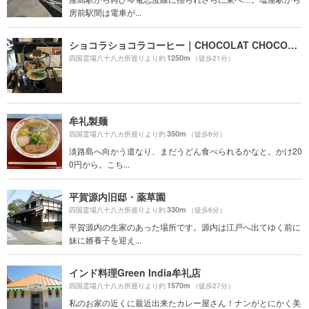
房前駅間は電車が...
ショコラショコラコーヒー｜CHOCOLAT CHOCOLAT COFFEE
1250m
四国霊場八十八カ所巡りより約
（徒歩21分）
牟礼製麺
350m
四国霊場八十八カ所巡りより約
（徒歩6分）
淡路島へ向かう道なり、まだうどん食べられるかなと。かけ20
0円から。こち...
平賀源内旧邸・薬草園
330m
四国霊場八十八カ所巡りより約
（徒歩6分）
平賀源内の生家のあった場所です。源内は江戸へ出てゆく前に
妹に婿養子を迎え...
インド料理Green India牟礼店
1570m
四国霊場八十八カ所巡りより約
（徒歩27分）
私のお家の近くに最近出来たカレー屋さん！ナンがとにかく美