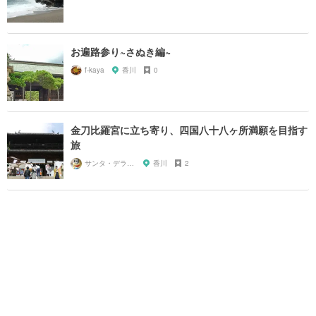
お遍路参り~さぬき編~
f-kaya
香川
0
金刀比羅宮に立ち寄り、四国八十八ヶ所満願を目指す
旅
サンタ・デラックス
香川
2