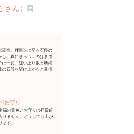
らさん）
比羅宮。拝殿迄に至る石段の
かし、真にきっついのは参道
子は一変。緩い上り坂と断続
後の石段を駆け上がると目指
のお守り
幸福の黄色いお守りは拝殿前
入りません。どうしても上が
ります。