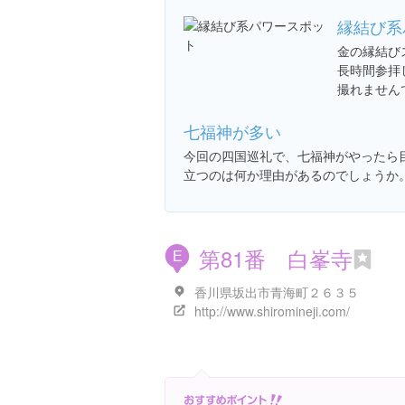
縁結び系
金の縁結び
長時間参拝
撮れません
七福神が多い
今回の四国巡礼で、七福神がやったら
立つのは何か理由があるのでしょうか
第81番 白峯寺
E
香川県坂出市青海町２６３５
http://www.shiromineji.com/