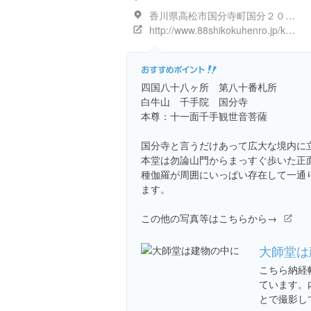
香川県高松市国分寺町国分２０６５
http://www.88shikokuhenro.jp/kagawa/80kokubunji/
四国八十八ヶ所 第八十番札所
白牛山 千手院 国分寺
本尊：十一面千手観世音菩薩
国分寺と言うだけあって広大な境内に
本堂は勿論山門からまっすぐ歩いた正
種伽羅が周囲にいっぱい存在して一通
ます。
この他の写真等はこちらから→
大師堂は
こちら納経
ています。
とで撮影し