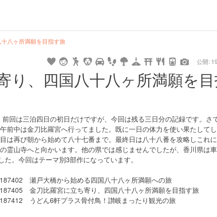
八十八ヶ所満願を目指す旅
公開: 19
寄り、四国八十八ヶ所満願を目
です。前回は三泊四日の初日だけですが、今回は残る三日分の記録です。さ
午前中は金刀比羅宮へ行ってました。既に一日の体力を使い果たしてし
目は再び朝から始めて八十七番まで。最終日は八十八番を攻略しこれに
の霊山寺へと向かいます。他の県では感じませんでしたが、香川県は車
した。今回はテーマ別3部作になっています。
day/plans/187402 瀬戸大橋から始める四国八十八ヶ所満願への旅
day/plans/187405 金刀比羅宮に立ち寄り、四国八十八ヶ所満願を目指す旅
day/plans/187412 うどん6軒プラス骨付鳥！讃岐まったり観光の旅