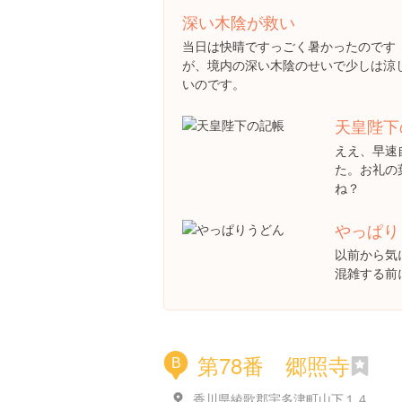
深い木陰が救い
当日は快晴ですっごく暑かったのです
が、境内の深い木陰のせいで少しは涼
いのです。
天皇陛下
ええ、早速
た。お礼の
ね？
やっぱり
以前から気
混雑する前
第78番 郷照寺
B
香川県綾歌郡宇多津町山下１４３５