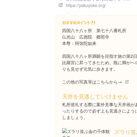
https://yakuyoke.org/
四国八十八ヶ所 第七十八番札所
仏光山 広徳院 郷照寺
本尊：阿弥陀如来
四国八十八ヶ所満願を目指す旅の第2
比羅宮に昇ってきたため、既に脚がヘ
りも見せず元気に歩きます。
この他の写真等はこちらから→
天井を見逃していけません
札所巡礼する際に案外見事な天井画が
ったりするので必ず上も見逃さによう
しましょう。
ズラリ並