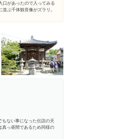
入口があったので入ってみる
に並ぶ千体観音像がズラリ。
でもない事になった伝説の天
は真っ昼間であるため同様の