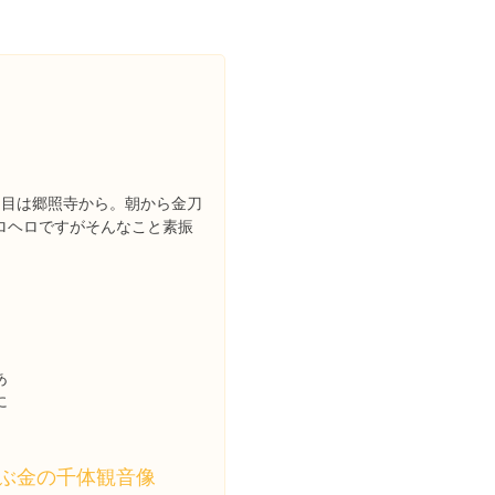
日目は郷照寺から。朝から金刀
ロヘロですがそんなこと素振
あ
に
ぶ金の千体観音像