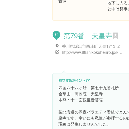
地下に入る
と中は見事
第79番 天皇寺
C
香川県坂出市西庄町天皇1713ｰ2
http://www.88shikokuhenro.jp/kagawa/79tennoji/
四国八十八ヶ所 第七十九番札所
金華山 高照院 天皇寺
本尊：十一面観世音菩薩
某北海道の深夜バラエティ番組でとん
皇寺です。幸いにも私達が参拝するの
現象は発生しませんでした。