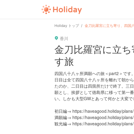
Holiday トップ
金刀比羅宮に立ち寄り、四国
香川
金刀比羅宮に立ち
す旅
四国八十八ヶ所満願への旅＜part2＞
日目は全て四国八十八ヶ所を離れて朝から
たのか、二日目は四箇所だけで終了。三日
願とし、挨拶として徳島県に移って第一番
い。しかも大型GWとあって何かと大変で
初日編→ https://haveagood.holi
満願編→ https://haveagood.holi
観光編→ https://haveagood.holi