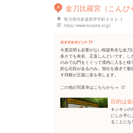
金刀比羅宮（こんぴ
A
香川県仲多度郡琴平町８９２-１
https://www.konpira.or.jp/
今更説明も必要がない程超有名な金刀
多さでも有名。正直しんどいです。し
のみで山門をくぐって境内に入ると様
的な石段があるのみ。旭社を過ぎて最
す拝殿が正面に姿を表します。
この他の写真等はこちらから→
目的は金
キンキンの
にしか手に
ることにな