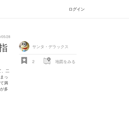
ログイン
/05/28
指
サンタ・デラックス
2
地図をみる
て、二
まっ
て満
が多