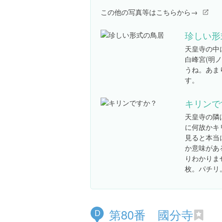
この他の写真等はこちらから→
珍しい形
天皇寺の中
白峰宮(明
うね。あま
す。
キリンで
天皇寺の隣
に何故かキ
見ると本当
か意味があ
りわかりま
枚。パチリ
第80番 國分寺
D