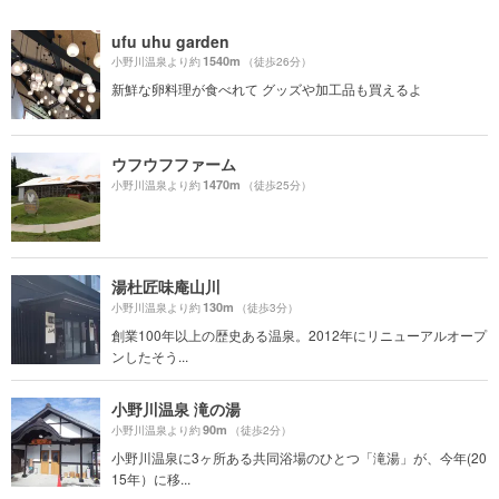
ufu uhu garden
1540m
小野川温泉より約
（徒歩26分）
新鮮な卵料理が食べれて グッズや加工品も買えるよ
ウフウフファーム
1470m
小野川温泉より約
（徒歩25分）
湯杜匠味庵山川
130m
小野川温泉より約
（徒歩3分）
創業100年以上の歴史ある温泉。2012年にリニューアルオープ
ンしたそう...
小野川温泉 滝の湯
90m
小野川温泉より約
（徒歩2分）
小野川温泉に3ヶ所ある共同浴場のひとつ「滝湯」が、今年(20
15年）に移...