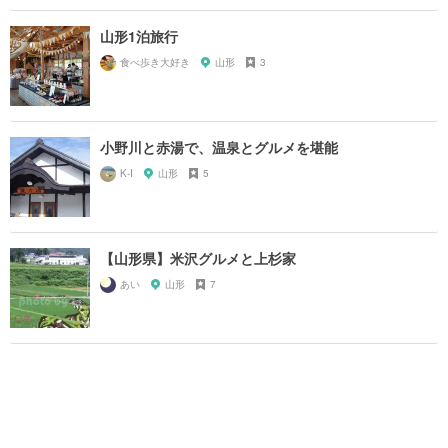
山形1泊旅行
食べ歩き大好き
山形
3
小野川と赤湯で、温泉とグルメを堪能
K-I
山形
5
【山形県】米沢グルメと上杉家
あい
山形
7