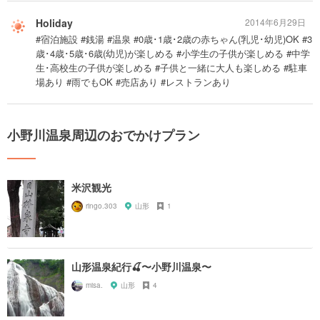
Holiday
2014年6月29日
#宿泊施設 #銭湯 #温泉 #0歳･1歳･2歳の赤ちゃん(乳児･幼児)OK #3
歳･4歳･5歳･6歳(幼児)が楽しめる #小学生の子供が楽しめる #中学
生･高校生の子供が楽しめる #子供と一緒に大人も楽しめる #駐車
場あり #雨でもOK #売店あり #レストランあり
小野川温泉周辺のおでかけプラン
米沢観光
ringo.303
山形
1
山形温泉紀行🍒〜小野川温泉〜
misa.
山形
4