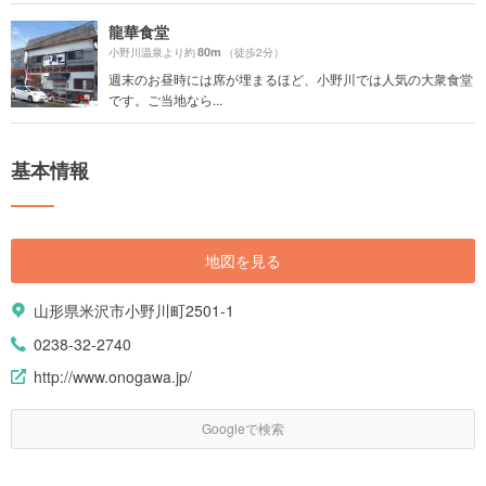
龍華食堂
80m
小野川温泉より約
（徒歩2分）
週末のお昼時には席が埋まるほど、小野川では人気の大衆食堂
です。ご当地なら...
基本情報
地図を見る
山形県米沢市小野川町2501-1
0238-32-2740
http://www.onogawa.jp/
Googleで検索