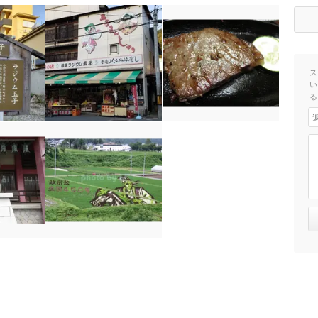
ス
い
る