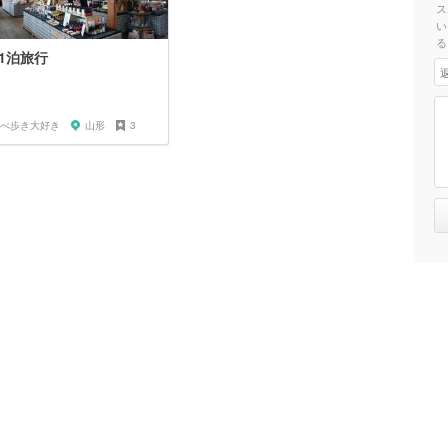
ス
い
る
1泊旅行
べ歩き大好き
山形
3