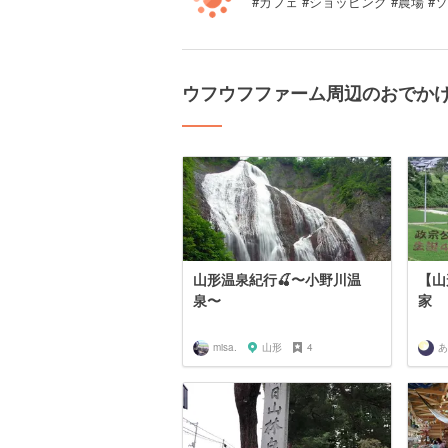
#カフェ #ショッピング #農場 
ウフウフファーム周辺のおでか
山形温泉紀行🍒〜小野川温
【山
泉〜
家
misa.
山形
4
あ