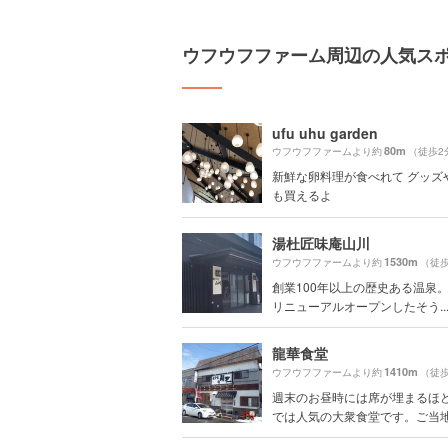
ウフウフファーム周辺の人気ス
ufu uhu garden
80m
ウフウフファームより約
（徒歩2
新鮮な卵料理が食べれて グッズ
も買えるよ
湯杜匠味庵山川
1530m
ウフウフファームより約
（徒歩
創業100年以上の歴史ある温泉。
リニューアルオープンしたそう..
龍華食堂
1410m
ウフウフファームより約
（徒歩
週末のお昼時には席が埋まるほ
では人気の大衆食堂です。ご当地な