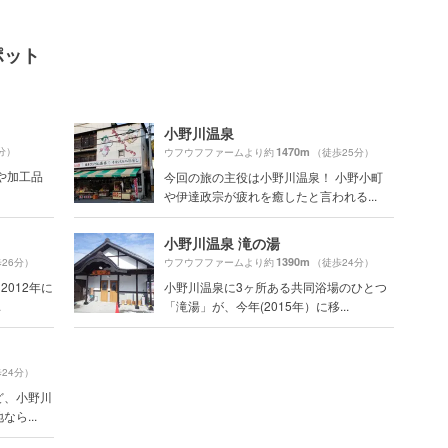
ポット
小野川温泉
分）
1470m
ウフウフファームより約
（徒歩25分）
や加工品
今回の旅の主役は小野川温泉！ 小野小町
や伊達政宗が疲れを癒したと言われる...
小野川温泉 滝の湯
1390m
26分）
ウフウフファームより約
（徒歩24分）
2012年に
小野川温泉に3ヶ所ある共同浴場のひとつ
.
「滝湯」が、今年(2015年）に移...
24分）
ど、小野川
ら...