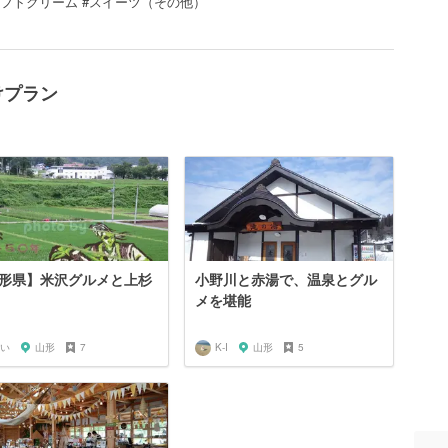
#ソフトクリーム #スイーツ（その他）
けプラン
形県】米沢グルメと上杉
小野川と赤湯で、温泉とグル
メを堪能
い
山形
7
K-I
山形
5