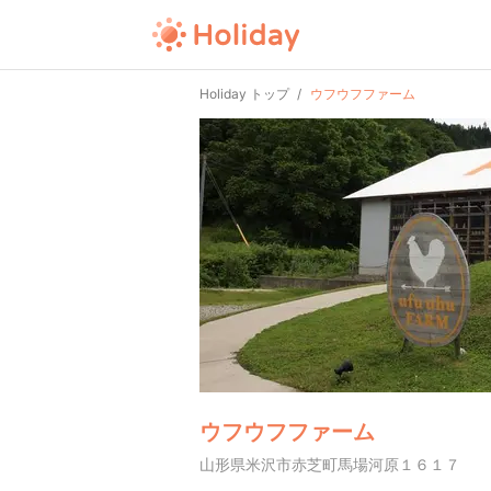
Holiday トップ
ウフウフファーム
ウフウフファーム
山形県米沢市赤芝町馬場河原１６１７