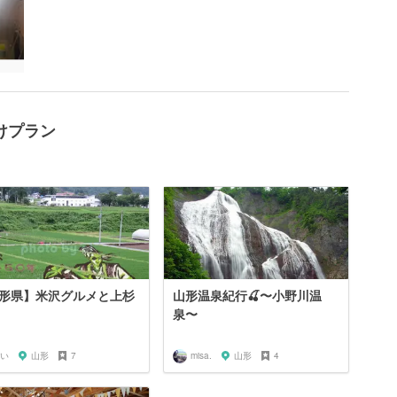
けプラン
形県】米沢グルメと上杉
山形温泉紀行🍒〜小野川温
泉〜
い
山形
7
misa.
山形
4