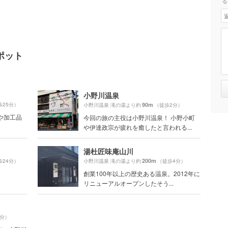
る
ポット
小野川温泉
歩25分）
90m
小野川温泉 滝の湯より約
（徒歩2分）
や加工品
今回の旅の主役は小野川温泉！ 小野小町
や伊達政宗が疲れを癒したと言われる...
湯杜匠味庵山川
200m
歩24分）
小野川温泉 滝の湯より約
（徒歩4分）
創業100年以上の歴史ある温泉。2012年に
リニューアルオープンしたそう...
2分）