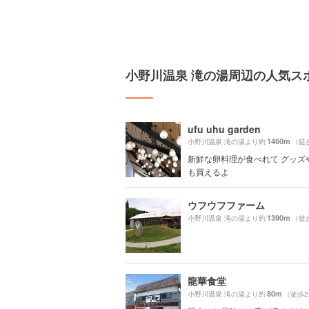
小野川温泉 滝の湯周辺の人気ス
ufu uhu garden
1460m
小野川温泉 滝の湯より約
（徒
新鮮な卵料理が食べれて グッズ
も買えるよ
ウフウフファーム
1390m
小野川温泉 滝の湯より約
（徒
龍華食堂
80m
小野川温泉 滝の湯より約
（徒歩