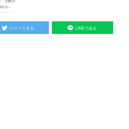
ど、小野川
ら...
ツイートする
LINEで送る