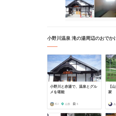
小野川温泉 滝の湯周辺のおでか
小野川と赤湯で、温泉とグル
【山
メを堪能
家
K-I
山形
5
あ