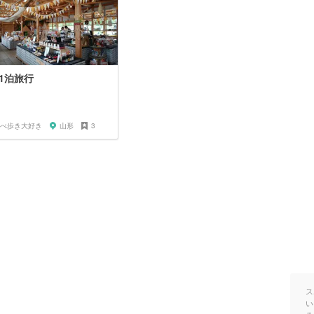
1泊旅行
べ歩き大好き
山形
3
ス
い