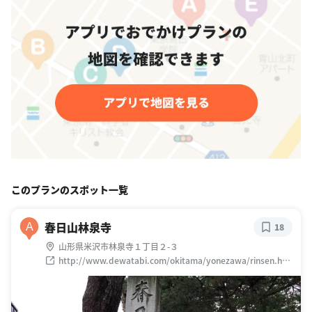
このプランのスポット一覧
春日山林泉寺
A
18
山形県米沢市林泉寺１丁目２-３
http://www.dewatabi.com/okitama/yonezawa/rinsen.ht
ml