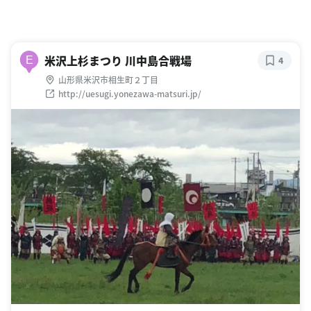
米沢上杉まつり 川中島合戦場
E
4
山形県米沢市相生町２丁目
http://uesugi.yonezawa-matsuri.jp/