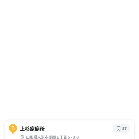
上杉家廟所
B
57
山形県米沢市御廟１丁目５-３０