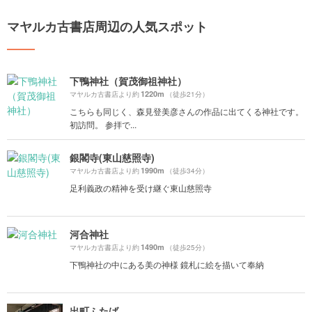
マヤルカ古書店周辺の人気スポット
下鴨神社（賀茂御祖神社）
1220m
マヤルカ古書店より約
（徒歩21分）
こちらも同じく、森見登美彦さんの作品に出てくる神社です。
初訪問。 参拝で...
銀閣寺(東山慈照寺)
1990m
マヤルカ古書店より約
（徒歩34分）
足利義政の精神を受け継ぐ東山慈照寺
河合神社
1490m
マヤルカ古書店より約
（徒歩25分）
下鴨神社の中にある美の神様 鏡札に絵を描いて奉納
出町ふたば