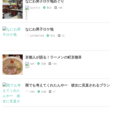
なにわ男子ロケ地めぐり
ゆきすけ
東京
186
なにわ男子ロケ地
p47j9w7r5d
埼玉
12
京都人が語る！ラーメンの町京都🍜
ash
京都
136
雨でも考えてくれたんやー 彼女に見直されるプラン
080
京都
17