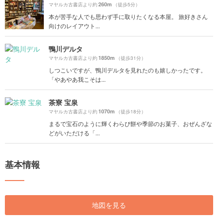
260m
マヤルカ古書店より約
（徒歩5分）
本が苦手な人でも思わず手に取りたくなる本屋。 旅好きさん
向けのレイアウト...
鴨川デルタ
1850m
マヤルカ古書店より約
（徒歩31分）
しつこいですが、鴨川デルタを見れたのも嬉しかったです。
「やあやあ我こそは...
茶寮 宝泉
1070m
マヤルカ古書店より約
（徒歩18分）
まるで宝石のように輝くわらび餅や季節のお菓子、おぜんざな
どがいただける「...
基本情報
地図を見る