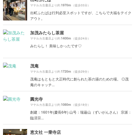
1970m
マヤルカ古書店より約
（徒歩33分）
出町ふたばは行列必至スポットですが、こちらで大福をテイク
アウト。
加茂みたらし茶屋
1400m
マヤルカ古書店より約
（徒歩24分）
みたらし！ 美味しかったです♡
茂庵
1720m
マヤルカ古書店より約
（徒歩29分）
茂庵はもともと大正時代に創られた茶の湯のための場。 ◎茂
庵のキャッチ...
圓光寺
1080m
マヤルカ古書店より約
（徒歩18分）
創建：1601年(慶長6年) 山号：瑞巌山（ずいがんさん） 宗派：
臨済宗...
恵文社 一乗寺店