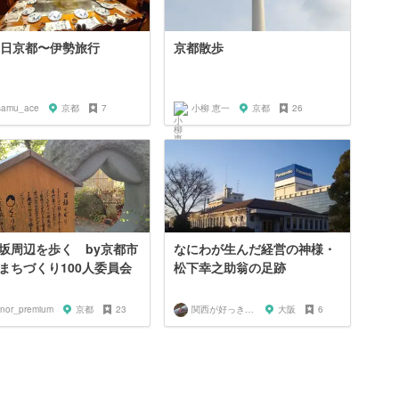
3日京都〜伊勢旅行
京都散歩
samu_ace
京都
7
小柳 恵一
京都
26
坂周辺を歩く by京都市
なにわが生んだ経営の神様・
まちづくり100人委員会
松下幸之助翁の足跡
inor_premium
京都
23
関西が好っきゃねん
大阪
6