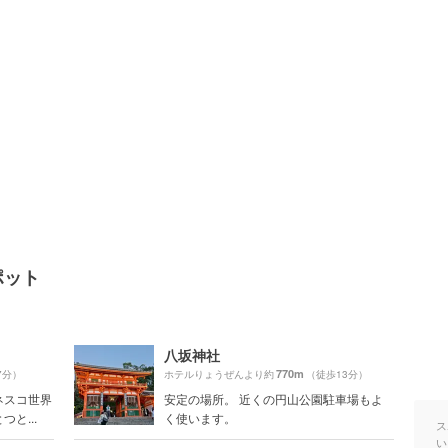
ポット
八坂神社
770m
7分）
ホテルりょうぜんより約
（徒歩13分）
ネスコ世界
安定の場所。 近くの円山公園駐車場もよ
と...
く使います。
ス
い