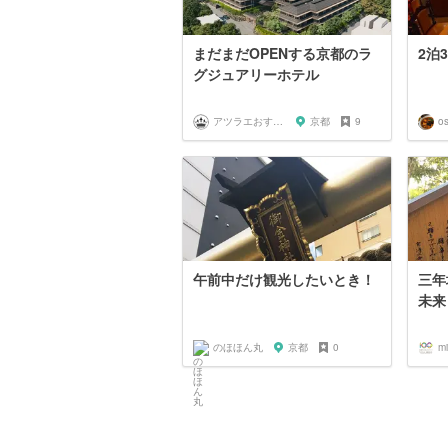
まだまだOPENする京都のラ
2泊
グジュアリーホテル
アツラエおすすめ旅プラン！
京都
9
o
午前中だけ観光したいとき！
三年
未来
のほほん丸
京都
0
m