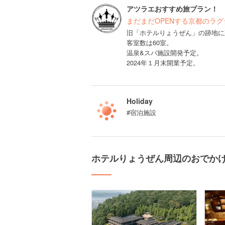
アツラエおすすめ旅プラン！
まだまだOPENする京都のラ
旧「ホテルりょうぜん」の跡地に
客室数は60室。
温泉&スパ施設開発予定。
2024年１月末開業予定。
Holiday
#宿泊施設
ホテルりょうぜん周辺のおでか