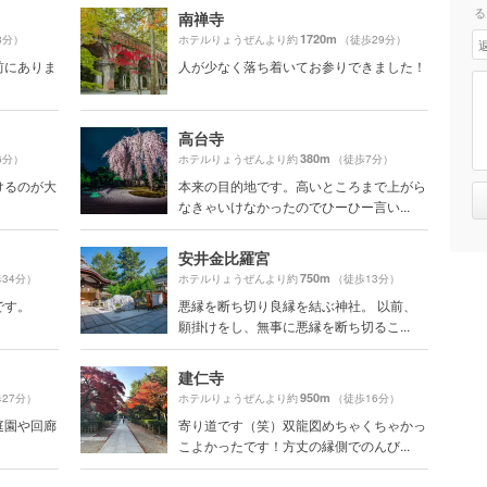
る
南禅寺
1720m
8分）
ホテルりょうぜんより約
（徒歩29分）
前にありま
人が少なく落ち着いてお参りできました！
高台寺
380m
6分）
ホテルりょうぜんより約
（徒歩7分）
けるのが大
本来の目的地です。高いところまで上がら
なきゃいけなかったのでひーひー言い...
安井金比羅宮
750m
34分）
ホテルりょうぜんより約
（徒歩13分）
です。
悪縁を断ち切り良縁を結ぶ神社。 以前、
願掛けをし、無事に悪縁を断ち切るこ...
建仁寺
950m
27分）
ホテルりょうぜんより約
（徒歩16分）
庭園や回廊
寄り道です（笑）双龍図めちゃくちゃかっ
こよかったです！方丈の縁側でのんび...