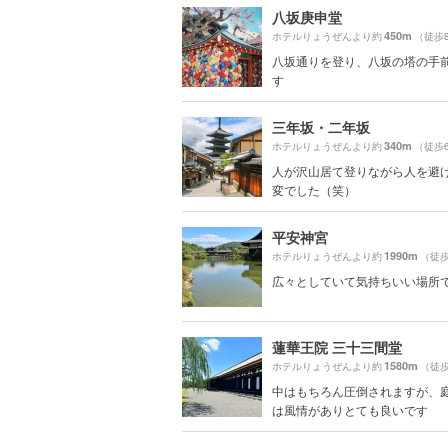
八坂庚申堂
450m
ホテルりょうぜんより約
（徒歩
八坂通りを登り、八坂の塔の手
す
三年坂・二年坂
340m
ホテルりょうぜんより約
（徒歩
人が沢山居て登りながら人を避
変でした（笑）
平安神宮
1990m
ホテルりょうぜんより約
（徒歩
広々としていて気持ちいい場所
蓮華王院 三十三間堂
1580m
ホテルりょうぜんより約
（徒歩
中はもちろん圧倒されますが、
は風情がありとても良いです