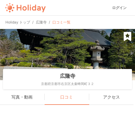
ログイン
Holiday トップ
広隆寺
口コミ一覧
広隆寺
京都府京都市右京区太秦蜂岡町３２
写真・動画
口コミ
アクセス