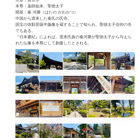
本尊：薬師如来、聖徳太子
開基：秦 河勝（はたの かわかつ）
中国から渡来した秦氏の氏寺。
国宝の弥勒菩薩半跏像を蔵することで知られ、聖徳太子信仰の寺
でもある。
『日本書紀』によれば、渡来氏族の秦河勝が聖徳太子から与えら
れた仏像を本尊にして創建したとされる。