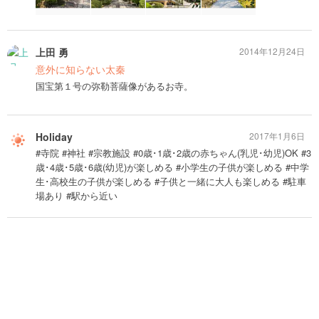
上田 勇
2014年12月24日
意外に知らない太秦
国宝第１号の弥勒菩薩像があるお寺。
Holiday
2017年1月6日
#寺院 #神社 #宗教施設 #0歳･1歳･2歳の赤ちゃん(乳児･幼児)OK #3
歳･4歳･5歳･6歳(幼児)が楽しめる #小学生の子供が楽しめる #中学
生･高校生の子供が楽しめる #子供と一緒に大人も楽しめる #駐車
場あり #駅から近い