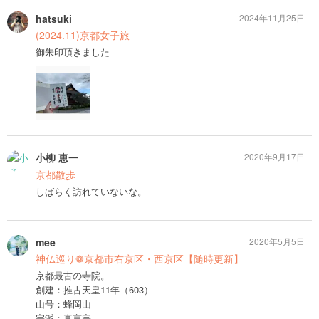
hatsuki
2024年11月25日
(2024.11)京都女子旅
御朱印頂きました
小柳 恵一
2020年9月17日
京都散歩
しばらく訪れていないな。
mee
2020年5月5日
神仏巡り❁京都市右京区・西京区【随時更新】
京都最古の寺院。
創建：推古天皇11年（603）
山号：蜂岡山
宗派：真言宗