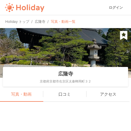
ログイン
Holiday トップ
広隆寺
写真・動画一覧
広隆寺
京都府京都市右京区太秦蜂岡町３２
写真・動画
口コミ
アクセス