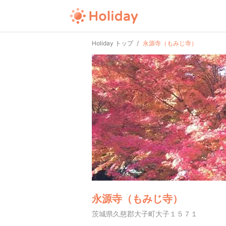
Holiday トップ
永源寺（もみじ寺）
永源寺（もみじ寺）
茨城県久慈郡大子町大子１５７１