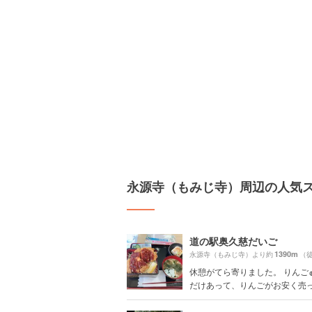
永源寺（もみじ寺）周辺の人気
道の駅奥久慈だいご
1390m
永源寺（もみじ寺）より約
（徒
休憩がてら寄りました。 りんご
だけあって、りんごがお安く売って