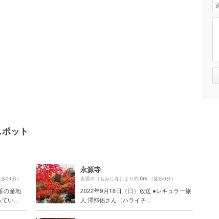
スポット
永源寺
0m
歩24分）
永源寺（もみじ寺）より約
（徒歩0分）
の産地
2022年9月18日（日）放送 ●レギュラー旅
い...
人 澤部佑さん（ハライチ...