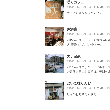
咲くカフェ
630m
永源寺（もみじ寺）より約
（徒
大子にもオシャレなカフェ
弥満喜
970m
永源寺（もみじ寺）より約
（徒
2022年9月18日（日）放送 ●
人 澤部佑さん（ハライチ...
大子温泉
970m
永源寺（もみじ寺）より約
（徒
2011年7月にリニューアルオー
の天然温泉のお風呂は、美肌効果.
だいご味らんど
740m
永源寺（もみじ寺）より約
（徒
地元のお野菜たくさん