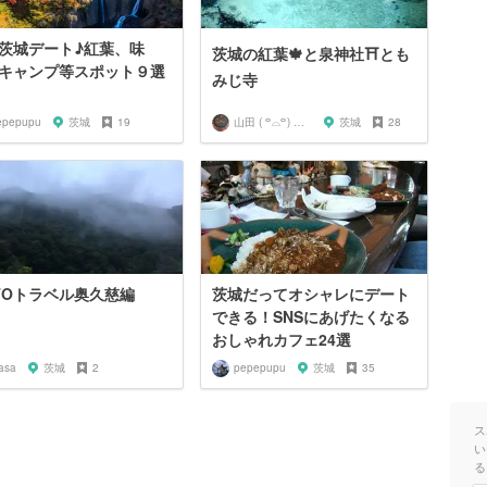
茨城デート♪紅葉、味
茨城の紅葉🍁と泉神社⛩とも
キャンプ等スポット９選
みじ寺
epepupu
茨城
19
山田 ( ꒪⌓꒪) ストレンジ
茨城
28
TOトラベル奥久慈編
茨城だってオシャレにデート
できる！SNSにあげたくなる
おしゃれカフェ24選
asa
茨城
2
pepepupu
茨城
35
ス
い
る