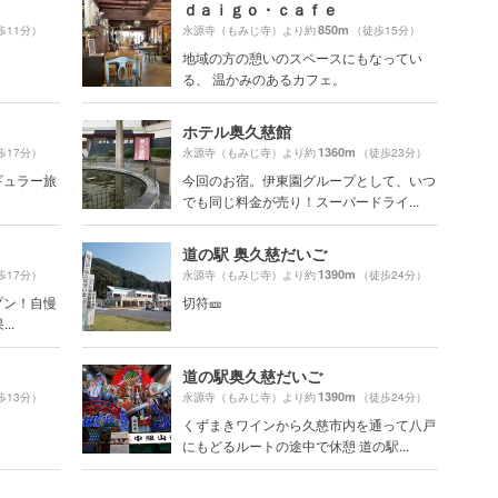
ｄａｉｇｏ・ｃａｆｅ
850m
歩11分）
永源寺（もみじ寺）より約
（徒歩15分）
地域の方の憩いのスペースにもなってい
る、 温かみのあるカフェ。
ホテル奥久慈館
1360m
歩17分）
永源寺（もみじ寺）より約
（徒歩23分）
レギュラー旅
今回のお宿。伊東園グループとして、いつ
でも同じ料金が売り！スーパードライ...
道の駅 奥久慈だいご
1390m
歩17分）
永源寺（もみじ寺）より約
（徒歩24分）
プン！自慢
切符🎫
..
道の駅奥久慈だいご
1390m
歩13分）
永源寺（もみじ寺）より約
（徒歩24分）
くずまきワインから久慈市内を通って八戸
にもどるルートの途中で休憩 道の駅...