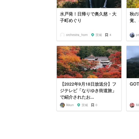
水戸発！日帰りで奥久慈・大
秋の
子町めぐり
覚、
orchestra_horn
茨城
4
p
【2022年9月18日放送分】フ
GO
ジテレビ「なりゆき街道旅」
で紹介されたお...
Ikkun
茨城
0
M