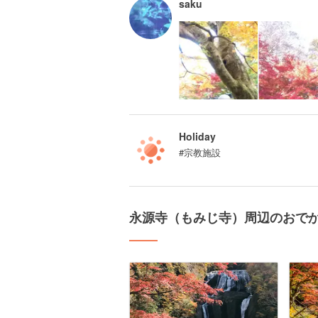
saku
Holiday
#宗教施設
永源寺（もみじ寺）周辺のおで