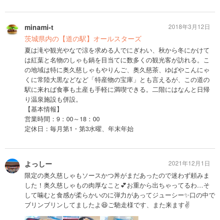
minami-t
2018年3月12日
茨城県内の【道の駅】オールスターズ
夏は滝や観光やなで涼を求める人でにぎわい、秋から冬にかけて
は紅葉と名物のしゃも鍋を目当てに数多くの観光客が訪れる。こ
の地域は特に奥久慈しゃもやりんご、奥久慈茶、ゆばやこんにゃ
くに常陸大黒などなど「特産物の宝庫」とも言えるが、この道の
駅に来れば食事も土産も手軽に満喫できる。二階にはなんと日帰
り温泉施設も併設。
【基本情報】
営業時間：9：00～18：00
定休日：毎月第1・第3水曜、年末年始
よっしー
2021年12月1日
限定の奥久慈しゃもソースかつ丼がまだあったので迷わず頼みま
した！奥久慈しゃもの肉厚なこと💕お重から出ちゃってるわ…そ
して噛むと食感が柔らかいのに弾力があってジューシー✨口の中で
ブリンブリンしてましたよ😆ご馳走様です、また来ます✌️