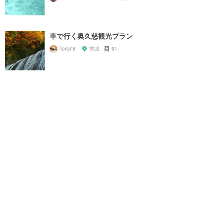
車で行く奥久慈観光プラン
Torishin
茨城
91