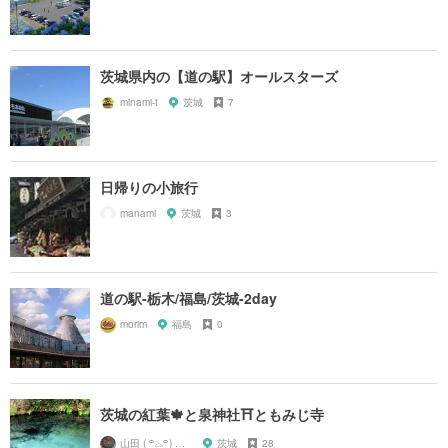
茨城県内の【道の駅】オールスターズ
minami-t
茨城
7
日帰りの小旅行
manami
茨城
3
道の駅-栃木/福島/茨城-2day
morim
福島
0
茨城の紅葉🍁と泉神社⛩ともみじ寺
山田 ( ꒪⌓꒪) ストレンジ
茨城
28