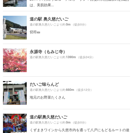
は、美肌効果...
道の駅 奥久慈だいご
0m
道の駅奥久慈だいごより約
（徒歩0分）
切符🎫
永源寺（もみじ寺）
1390m
道の駅奥久慈だいごより約
（徒歩24分）
だいご味らんど
660m
道の駅奥久慈だいごより約
（徒歩12分）
地元のお野菜たくさん
道の駅奥久慈だいご
0m
道の駅奥久慈だいごより約
（徒歩0分）
くずまきワインから久慈市内を通って八戸にもどるルートの途