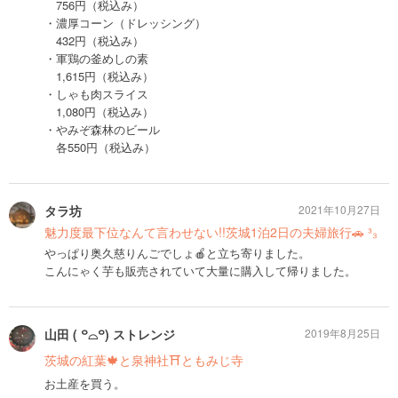
756円（税込み）
・濃厚コーン（ドレッシング）
432円（税込み）
・軍鶏の釜めしの素
1,615円（税込み）
・しゃも肉スライス
1,080円（税込み）
・やみぞ森林のビール
各550円（税込み）
タラ坊
2021年10月27日
魅力度最下位なんて言わせない!!茨城1泊2日の夫婦旅行🚗 ³₃
やっぱり奥久慈りんごでしょ🍎と立ち寄りました。
こんにゃく芋も販売されていて大量に購入して帰りました。
山田 ( ꒪⌓꒪) ストレンジ
2019年8月25日
茨城の紅葉🍁と泉神社⛩ともみじ寺
お土産を買う。