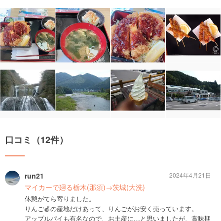
口コミ（12件）
run21
2024年4月21日
マイカーで廻る栃木(那須)→茨城(大洗)
休憩がてら寄りました。
りんご🍎の産地だけあって、りんごがお安く売っています。
アップルパイも有名なので、お土産に…と思いましたが、賞味期