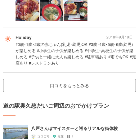
Holiday
2018年9月19日
#0歳･1歳･2歳の赤ちゃん(乳児･幼児)OK #3歳･4歳･5歳･6歳(幼児)
が楽しめる #小学生の子供が楽しめる #中学生･高校生の子供が楽
しめる #子供と一緒に大人も楽しめる #駐車場あり #雨でもOK #売
店あり #レストランあり
口コミをもっとみる
道の駅奥久慈だいご周辺のおでかけプラン
八戸さんぽマイスターと巡るリアルな街体験
ゴロごろ
青森
1