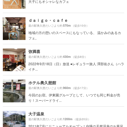
大子にもオシャレなカフェ
ｄａｉｇｏ・ｃａｆｅ
570m
道の駅奥久慈だいごより約
（徒歩10分）
地域の方の憩いのスペースにもなっている、 温かみのあるカ
フェ。
弥満喜
430m
道の駅奥久慈だいごより約
（徒歩8分）
2022年9月18日（日）放送 ●レギュラー旅人 澤部佑さん（ハラ
イチ...
ホテル奥久慈館
960m
道の駅奥久慈だいごより約
（徒歩17分）
今回のお宿。伊東園グループとして、いつでも同じ料金が売
り！スーパードライ...
大子温泉
1200m
道の駅奥久慈だいごより約
（徒歩20分）
2011年7月にリニューアルオープン！自慢の天然温泉のお風呂