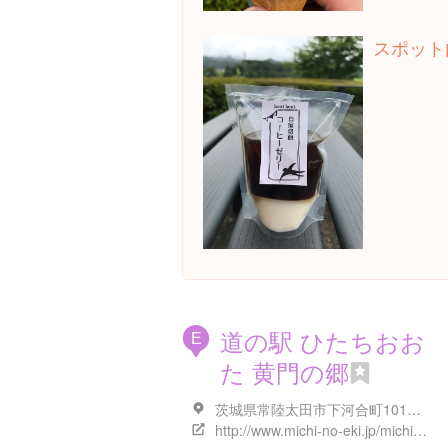
スポット
道の駅 ひたちおお
E
た 黄門の郷
茨城県常陸太田市下河合町1016番１
http://www.michi-no-eki.jp/michinoeki/ibaraki/hitachiota-eki/