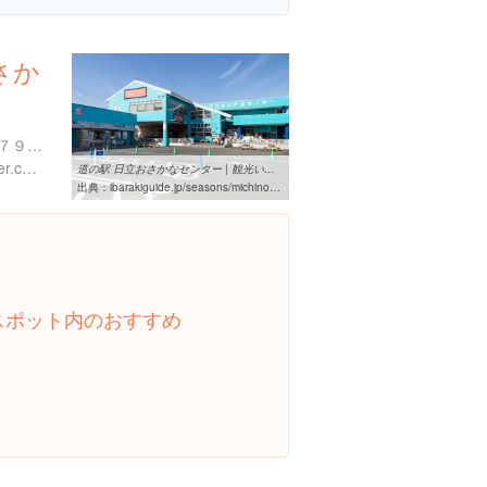
さか
茨城県日立市みなと町５７７９-２４
http://hitachi-osakana-center.com/
道の駅 日立おさかなセンター | 観光いばらき
出典：
ibarakiguide.jp/seasons/michinoeki/hitachi-osakana-center.html
スポット内のおすすめ