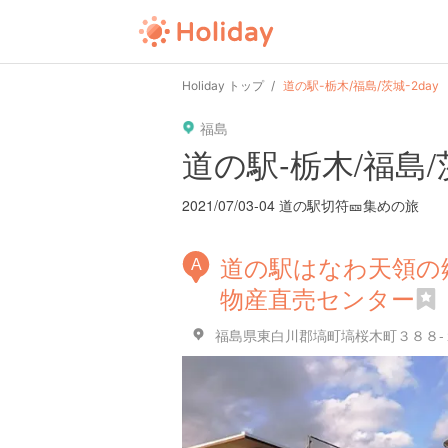
Holiday トップ
道の駅-栃木/福島/茨城-2day
福島
道の駅-栃木/福島/茨
2021/07/03-04 道の駅切符🎫集めの旅
道の駅はなわ天領の
A
物産直売センター
福島県東白川郡塙町塙桜木町３８８-