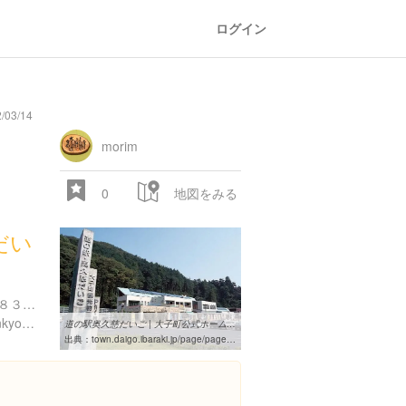
ログイン
/03/14
morim
0
地図をみる
だい
茨城県久慈郡大子町池田２８３０-１
http://www.ktr.mlit.go.jp/honkyoku/road/eki/station/iba_okukuji/index.html
道の駅奥久慈だいご | 大子町公式ホームページ
出典：
town.daigo.ibaraki.jp/page/page000026.html