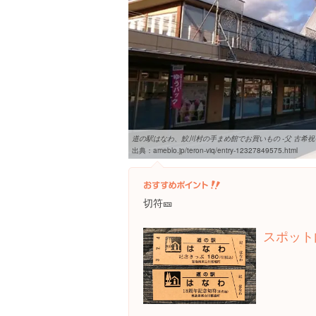
道の駅はなわ、鮫川村の手まめ館でお買いもの -父 古希祝い- |
出典：
ameblo.jp/teron-viq/entry-12327849575.html
切符🎫
スポット