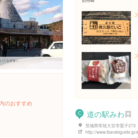
切符🎫
 なぎる ...
内のおすすめ
道の駅みわ
C
茨城県常陸大宮市鷲子272