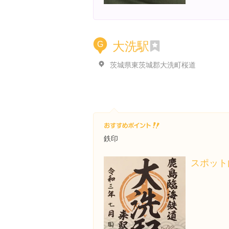
大洗駅
G
茨城県東茨城郡大洗町桜道
鉄印
スポット