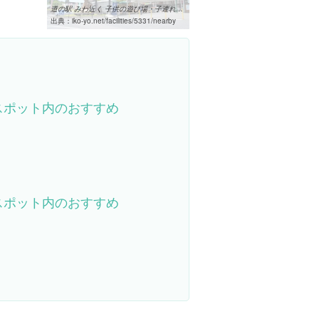
道の駅 みわ近く 子供の遊び場・子連れお出かけスポット | いこーよ
出典：
iko-yo.net/facilities/5331/nearby
スポット内のおすすめ
スポット内のおすすめ