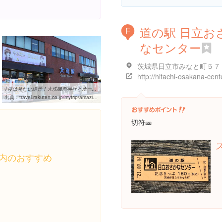
道の駅 日立お
F
なセンター
1度は見たい絶景！大洗磯前神社とオーシャンビュー風呂から眺める ...
出典：
travel.rakuten.co.jp/mytrip/amazing/isosakijinja-guide
切符🎫
内のおすすめ