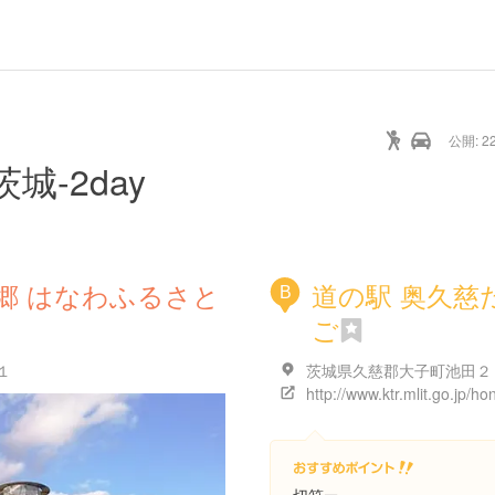
公開: 22
城-2day
郷 はなわふるさと
道の駅 奥久慈
B
ご
１