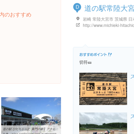
道の駅常陸大
D
内のおすすめ
岩崎 常陸大宮市 茨城県 日
切符🎫
道の駅 ひたちおおた 黄門の郷】アクセス・営業時間・料金情報 ...