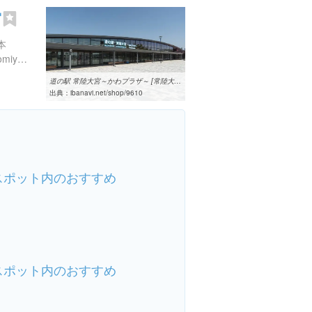
宮
本
http://www.michieki-hitachiomiya.jp/
道の駅 常陸大宮～かわプラザ～ [常陸大宮市/道の駅]【いばナビ】
出典：
ibanavi.net/shop/9610
スポット内のおすすめ
スポット内のおすすめ