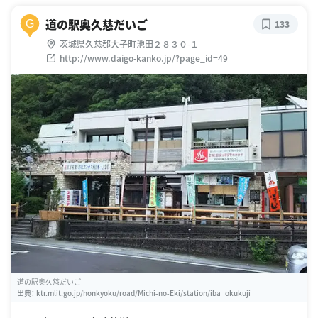
道の駅奥久慈だいご
G
133
茨城県久慈郡大子町池田２８３０-１
http://www.daigo-kanko.jp/?page_id=49
道の駅奥久慈だいご
出典：
ktr.mlit.go.jp/honkyoku/road/Michi-no-Eki/station/iba_okukuji