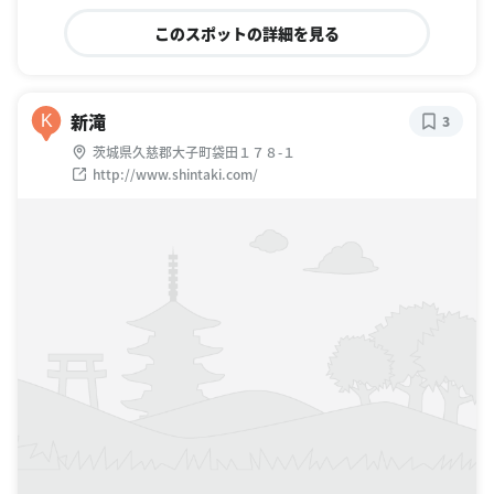
このスポットの詳細を見る
新滝
K
3
茨城県久慈郡大子町袋田１７８-１
http://www.shintaki.com/