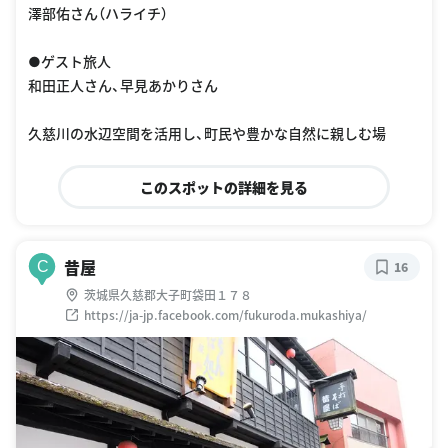
澤部佑さん（ハライチ）
●ゲスト旅人
和田正人さん、早見あかりさん
久慈川の水辺空間を活用し、町民や豊かな自然に親しむ場
このスポットの詳細を見る
昔屋
C
16
茨城県久慈郡大子町袋田１７８
https://ja-jp.facebook.com/fukuroda.mukashiya/