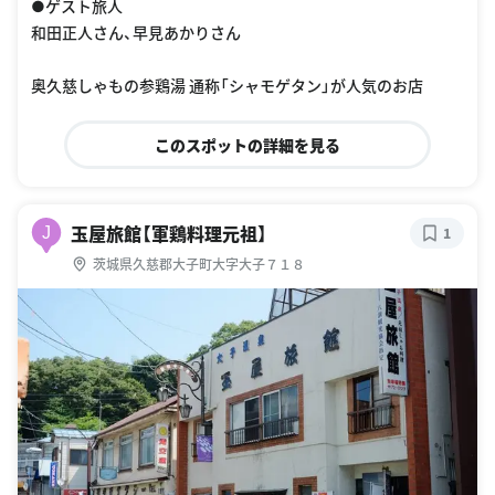
●ゲスト旅人
和田正人さん、早見あかりさん
奥久慈しゃもの参鶏湯 通称「シャモゲタン」が人気のお店
このスポットの詳細を見る
玉屋旅館【軍鶏料理元祖】
J
1
茨城県久慈郡大子町大字大子７１８