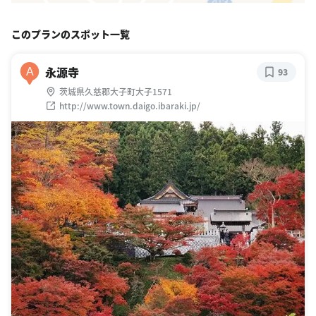
このプランのスポット一覧
永源寺
A
93
茨城県久慈郡大子町大子1571
http://www.town.daigo.ibaraki.jp/