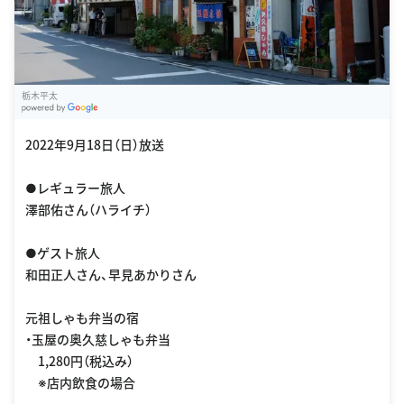
栃木平太
G
oogle Places
2022年9月18日（日）放送
●レギュラー旅人
澤部佑さん（ハライチ）
●ゲスト旅人
和田正人さん、早見あかりさん
元祖しゃも弁当の宿
・玉屋の奥久慈しゃも弁当
1,280円（税込み）
※店内飲食の場合