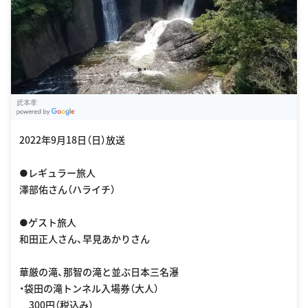
武本孝
G
oogle Places
2022年9月18日（日）放送
●レギュラー旅人
澤部佑さん（ハライチ）
●ゲスト旅人
和田正人さん、早見あかりさん
華厳の滝、那智の滝と並ぶ日本三名瀑
・袋田の滝トンネル入場券（大人）
300円（税込み）