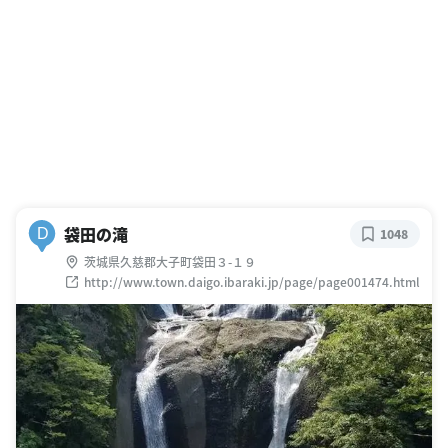
袋田の滝
D
1048
茨城県久慈郡大子町袋田３-１９
http://www.town.daigo.ibaraki.jp/page/page001474.html