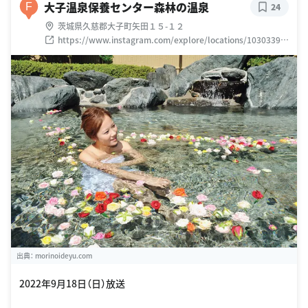
大子温泉保養センター森林の温泉
F
24
茨城県久慈郡大子町矢田１５-１２
https://www.instagram.com/explore/locations/10303395
89
出典：
morinoideyu.com
2022年9月18日（日）放送