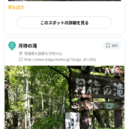
崖も迫力
このスポットの詳細を見る
月待の滝
C
293
茨城県久慈郡大子町川山
http://www.daigo-kanko.jp/?page_id=2861