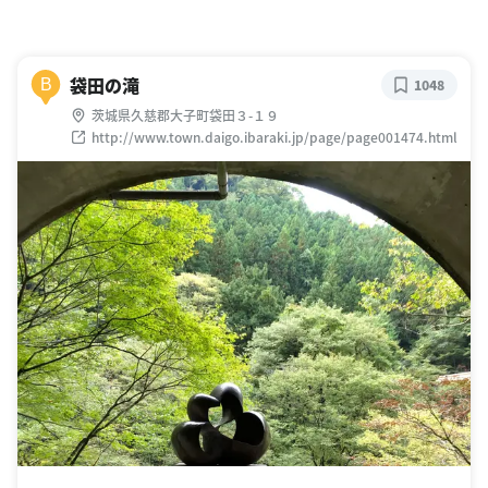
袋田の滝
B
1048
茨城県久慈郡大子町袋田３-１９
http://www.town.daigo.ibaraki.jp/page/page001474.html