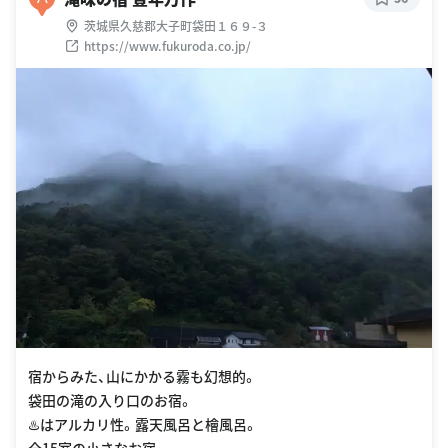
茨城県久慈郡大子町袋田１６９-３
https://www.fukuroda.co.jp/
宿からみた、山にかかる霧も幻想的。
袋田の滝の入り口のお宿。
♨️はアルカリ性。露天風呂と檜風呂。