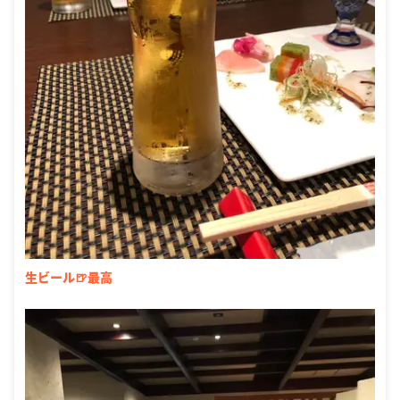
生ビール🍺最高