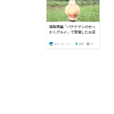
福島県編「バナナマンのせっ
かくグルメ」で登場したお店
🍌せっかくグルメまにあ🍌
福島
37