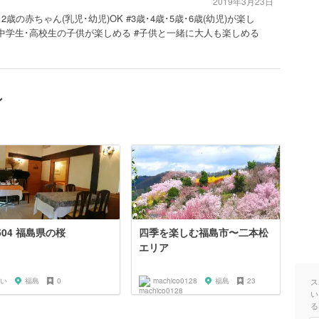
2019年3月23日
･2歳の赤ちゃん(乳児･幼児)OK #3歳･4歳･5歳･6歳(幼児)が楽し
#中学生･高校生の子供が楽しめる #子供と一緒に大人も楽しめる
ン
2504 福島県の桜
四季を楽しむ福島市〜二本松
エリア
い
福島
0
machico0128
福島
23
ス
い
る