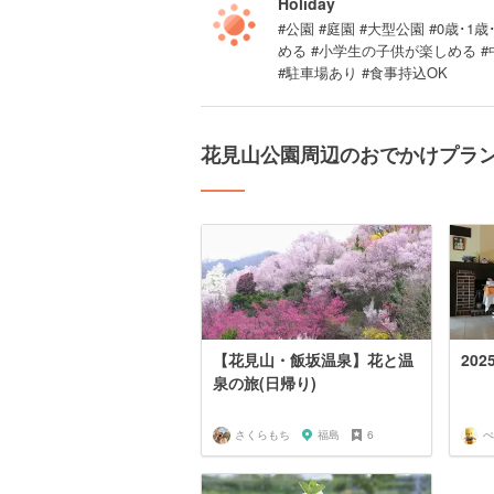
Holiday
#公園 #庭園 #大型公園 #0歳･1歳
める #小学生の子供が楽しめる 
#駐車場あり #食事持込OK
花見山公園周辺のおでかけプラ
【花見山・飯坂温泉】花と温
20
泉の旅(日帰り)
さくらもち
福島
6
ぺ