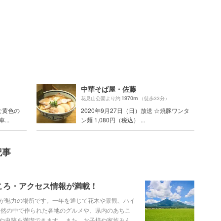
中華そば屋・佐藤
1970m
）
花見山公園より約
（徒歩33分）
な黄色の
2020年9月27日（日）放送 ☆焼豚ワンタ
..
ン麺 1,080円（税込） ...
記事
ころ・アクセス情報が満載！
が魅力の場所です。一年を通じて花木や景観、ハイ
自然の中で作られた各地のグルメや、県内のあちこ
や史跡を満喫できます。 また、お子様や家族みん