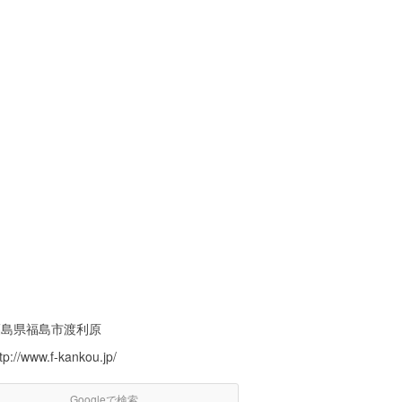
福島県福島市渡利原
tp://www.f-kankou.jp/
Googleで検索