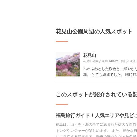
花見山公園周辺の人気スポット
花見山
1390m
花見山公園より約
（徒歩24分
ふわふわとした桜色と、鮮やか
花。 とても綺麗でした。 臨時駐車.
このスポットが紹介されている
福島旅行ガイド！人気エリアや見ど
福島は、山・湖・海の全てに恵まれた雄大な自然
キングやレジャーが楽しめます。 また、豊かな
ちに点在する温泉天国、歴史の舞台となった名城