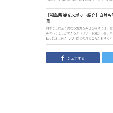
なで満喫できるスポットがたくさんあるのも見ど
ット、アクセス、おすすめのホテルにいたるまで
【福島県 観光スポット紹介】自然も
選
四季ごとに全く異なる魅力をみせる福島には、会
を味わうことができるスパリゾート施設、長い年
括りにまとめきれないほどの見どころがあります
すい距離にあるのも嬉しいポイントです。今回は
まで、自然も歴史も温泉もグルメも全て満喫でき
シェアする