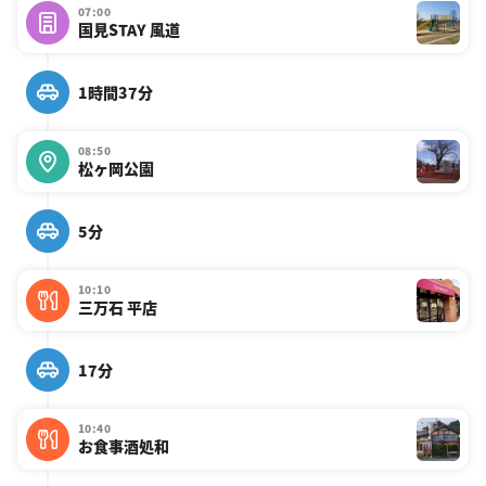
07:00
国見STAY 風道
1時間37分
08:50
松ヶ岡公園
5分
10:10
三万石 平店
17分
10:40
お食事酒処和