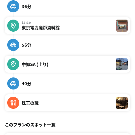
36分
12:30
東京電力廃炉資料館
56分
中郷SA (上り)
40分
珠玉の蔵
このプランのスポット一覧