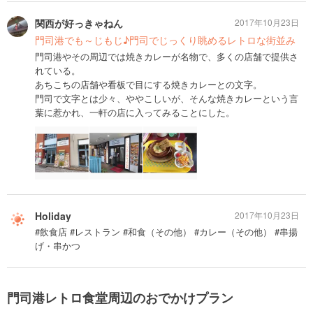
関西が好っきゃねん
2017年10月23日
門司港でも～じもじ♪門司でじっくり眺めるレトロな街並み
門司港やその周辺では焼きカレーが名物で、多くの店舗で提供さ
れている。
あちこちの店舗や看板で目にする焼きカレーとの文字。
門司で文字とは少々、ややこしいが、そんな焼きカレーという言
葉に惹かれ、一軒の店に入ってみることにした。
Holiday
2017年10月23日
#飲食店 #レストラン #和食（その他） #カレー（その他） #串揚
げ・串かつ
門司港レトロ食堂周辺のおでかけプラン