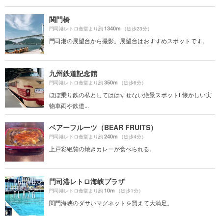
関門橋
1340m
門司港レトロ食堂より約
（徒歩23分）
門司港の展望台から撮影。展望台はおすすめスポットです。
九州鉄道記念館
350m
門司港レトロ食堂より約
（徒歩6分）
ほぼ乗り鉄の私としてははずせない絶景スポット❗️ 懐かしい実
物車両や鉄道...
ベアーフルーツ（BEAR FRUITS）
240m
門司港レトロ食堂より約
（徒歩4分）
上戸彩絶賛の焼きカレーが食べられる。
門司港レトロ海峡プラザ
10m
門司港レトロ食堂より約
（徒歩1分）
関門海峡のダサいマグネットを買えて大満足。