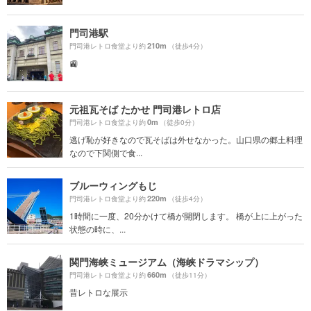
門司港駅
210m
門司港レトロ食堂より約
（徒歩4分）
🚉
元祖瓦そば たかせ 門司港レトロ店
0m
門司港レトロ食堂より約
（徒歩0分）
逃げ恥が好きなので瓦そばは外せなかった。山口県の郷土料理
なので下関側で食...
ブルーウィングもじ
220m
門司港レトロ食堂より約
（徒歩4分）
1時間に一度、20分かけて橋が開閉します。 橋が上に上がった
状態の時に、...
関門海峡ミュージアム（海峡ドラマシップ）
660m
門司港レトロ食堂より約
（徒歩11分）
昔レトロな展示