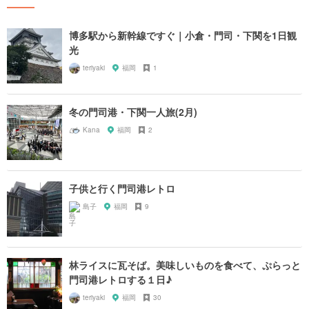
博多駅から新幹線ですぐ｜小倉・門司・下関を1日観
光
teriyaki
福岡
1
冬の門司港・下関一人旅(2月)
Kana
福岡
2
子供と行く門司港レトロ
島子
福岡
9
林ライスに瓦そば。美味しいものを食べて、ぷらっと
門司港レトロする１日♪
teriyaki
福岡
30