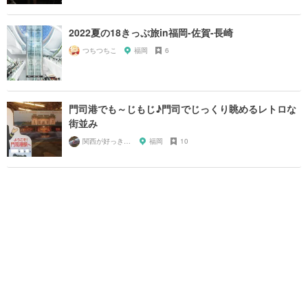
2022夏の18きっぷ旅in福岡-佐賀-長崎
つちつちこ
福岡
6
門司港でも～じもじ♪門司でじっくり眺めるレトロな
街並み
関西が好っきゃねん
福岡
10