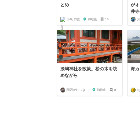
とめ
がオ
井寺
小泉 博史
和歌山
16
お
淡嶋神社を散策。松の木を眺
海カ
めながら
関西が好っきゃねん
和歌山
0
a