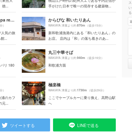
（東照大
桃山江戸時代の紀州大工である平内正信が
ス
...
手がけた日本で唯一の現存する建築物...
い
る
天然和歌の浦温泉 萬波 Manpa resort
からびな 和いたりあん
870m
7分）
WAKAYA 津屋より約
（徒歩15分）
が人気の旅
新和歌浦漁港内にある「和いたりあん」の
...
お店。 店内は「和」の落ち着きのあ...
丸三中華そば
940m
）
WAKAYA 津屋より約
（徒歩16分）
パリ 180
和歌浦方面
極楽橋
1730m
2分）
WAKAYA 津屋より約
（徒歩29分）
歌浦のカフ
ここでケーブルカーに乗り換え、高野山駅
...
へ
ツイートする
LINEで送る