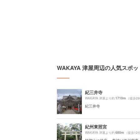
WAKAYA 津屋周辺の人気スポッ
紀三井寺
1710m
WAKAYA 津屋より約
（徒歩2
紀三井寺
紀州東照宮
680m
WAKAYA 津屋より約
（徒歩12