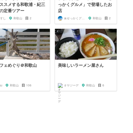
ススメする和歌浦・紀三
っかくグルメ」で登場したお
の定番ツアー
店
すし
和歌山
2
🍌せっかくグルメまにあ🍌
和歌山
2
フェめぐり＠和歌山
美味しいラーメン屋さん
gu
和歌山
106
オヤジーデ
和歌山
6