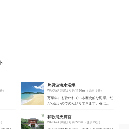
ト
片男波海水浴場
1130m
9分）
WAKAYA 津屋より約
（徒歩19分）
万葉集にも歌われている歴史的な海岸。だ
だっ広いのでのんびりできます。夜は...
和歌浦天満宮
770m
分）
WAKAYA 津屋より約
（徒歩13分）