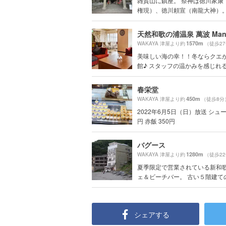
雑賀山に鎮座。 祭神は徳川家康
権現）、徳川頼宣（南龍大神）。 徳
1570m
WAKAYA 津屋より約
（徒歩2
美味しい海の幸！！冬ならクエ
館♪ スタッフの温かみを感じれる館
春栄堂
450m
WAKAYA 津屋より約
（徒歩8分
2022年6月5日（日）放送 シュー
円 赤飯 350円
バグース
1280m
WAKAYA 津屋より約
（徒歩2
夏季限定で営業されている新和
ェ＆ビーチバー。 古い５階建ての元
シェアする