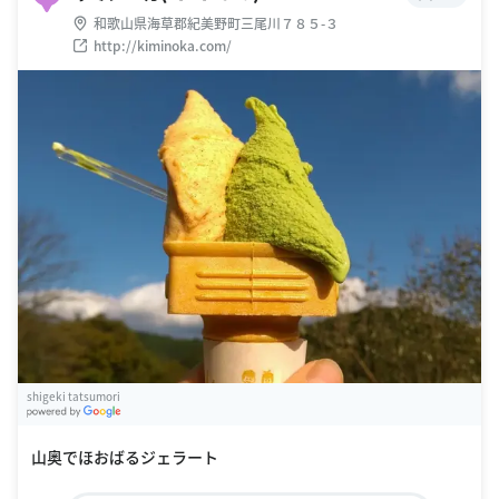
和歌山県海草郡紀美野町三尾川７８５-３
http://kiminoka.com/
shigeki tatsumori
G
oogle Places
山奥でほおばるジェラート