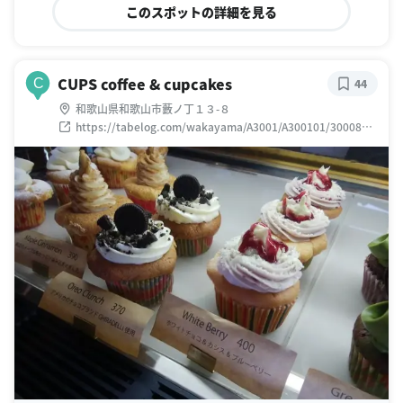
このスポットの詳細を見る
CUPS coffee & cupcakes
C
44
和歌山県和歌山市藪ノ丁１３-８
https://tabelog.com/wakayama/A3001/A300101/3000835
2/