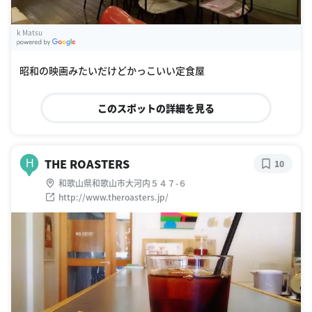
k Matsu
G
oogle Places
昭和の映画みたいだけどかっこいい定食屋
このスポットの詳細を見る
THE ROASTERS
H
10
和歌山県和歌山市大河内５４７-６
http://www.theroasters.jp/