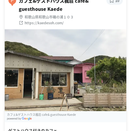
カフェ&ゲストハウス楓荘 cafe&
F
10
guesthouse Kaede
和歌山県和歌山市磯の浦１０３
https://kaedesoh.com/
カフェ&ゲストハウス楓荘 cafe& guesthouse Kaede
G
oogle Places
ゲストハウス付きのカフェ