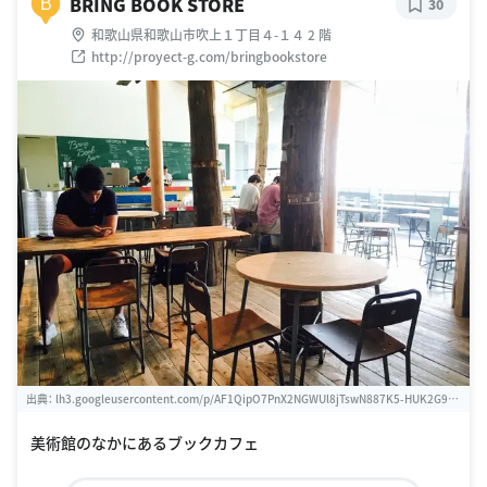
BRING BOOK STORE
B
30
和歌山県和歌山市吹上１丁目４-１４ 2 階
http://proyect-g.com/bringbookstore
出典：
lh3.googleusercontent.com/p/AF1QipO7PnX2NGWUl8jTswN887K5-HUK2G9q
Rlb_Q6Bp=w1440-k
美術館のなかにあるブックカフェ