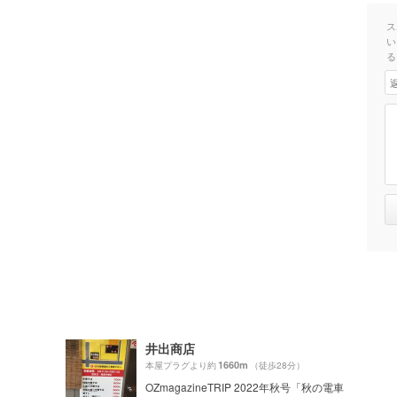
ス
い
る
井出商店
1660m
本屋プラグより約
（徒歩28分）
OZmagazineTRIP 2022年秋号「秋の電車