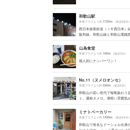
和歌山駅
1720m
本屋プラグより約
（徒歩29分
西日本旅客鉄道（ＪＲ西日本）
阪和線、和歌山線と和歌山電鐵貴志
山為食堂
160m
本屋プラグより約
（徒歩3分）
個人的にナンバーワン！
No.11（ヌメロオンセ）
330m
本屋プラグより約
（徒歩6分）
和歌山の若い世代で毎晩賑わう
ト。通称ヌメロ。薄暗い雰囲気がか
ミナトベーカリー
1430m
本屋プラグより約
（徒歩24分
和歌山で有名なドーシェル出身
だそうです。 ハード系のパンが