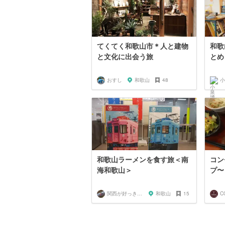
てくてく和歌山市＊人と建物
和歌
と文化に出会う旅
とめ
おすし
和歌山
48
小
和歌山ラーメンを食す旅＜南
コン
海和歌山＞
プ〜
関西が好っきゃねん
和歌山
15