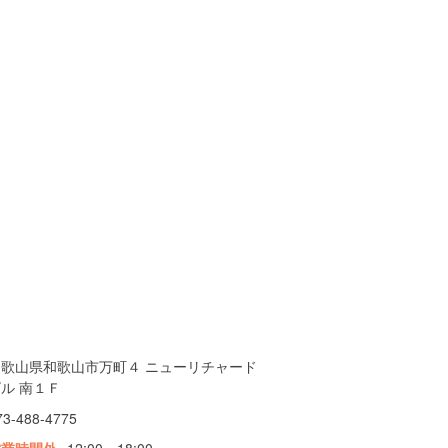
和歌山県和歌山市万町４ ニューリチャード
ル 南１Ｆ
73-488-4775