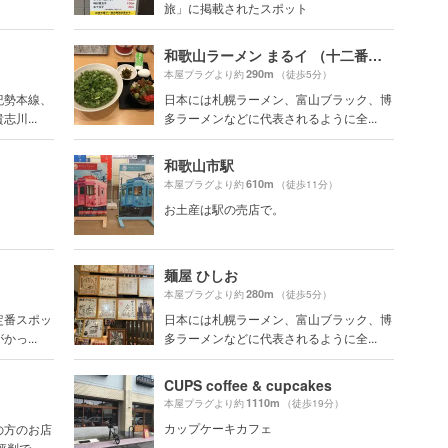
旅」に掲載されたスポット
和歌山ラーメン まるイ （十二番丁店）
290m
）
本屋プラグより約
（徒歩5分）
紀勢本線、
日本には札幌ラーメン、富山ブラック、博
川...
多ラーメンなどに代表されるように全...
和歌山市駅
610m
本屋プラグより約
（徒歩11分）
お土産は駅の売店で。
麺屋 ひしお
280m
本屋プラグより約
（徒歩5分）
定番スポッ
日本には札幌ラーメン、富山ブラック、博
っ...
多ラーメンなどに代表されるように全...
CUPS coffee & cupcakes
1110m
本屋プラグより約
（徒歩19分）
）
カップケーキカフェ
の方のお店
評判で