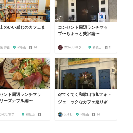
山のいい感じのカフェま
コンセント周辺ランチマッ
プ〜ちょっと贅沢編〜
泉 博史
和歌山
16
CONCENTランチ部
和歌山
2
セント周辺ランチマッ
🌿てくてく和歌山市🐈フォト
リーズナブル編〜
ジェニックなカフェ巡り🌿
CONCENTランチ部
和歌山
1
おすし
和歌山
14