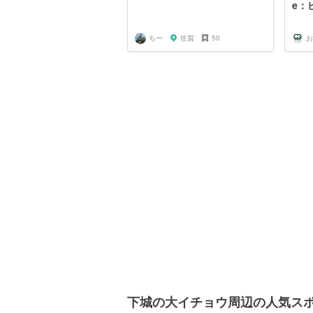
e：
ちー
佐賀
50
お
下城の大イチョウ周辺の人気ス