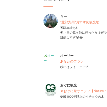
ちー
*北部九州*おすすめ観光地
🌟駐車場あり
🌟小国の鏡ヶ池に行った方はぜ
説残しすぎ😂😂
オーリー
あなたのプラン
秋にはライトアップ
おぐに観光
＃おぐに疎サエティ【Nature
樹齢1000年以上のイチョウの木