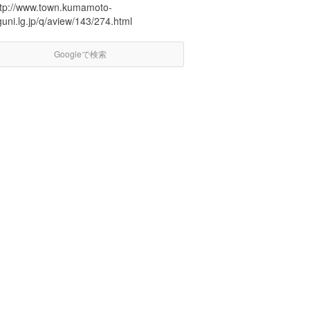
ttp://www.town.kumamoto-
uni.lg.jp/q/aview/143/274.html
Googleで検索