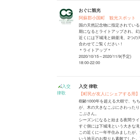
おぐに観光
阿蘇郡小国町 観光スポット
国の天然記念物に指定されている、
期になるとライトアップされ、幻
近くには下城滝と鍋釜滝、2つの
合わせてご覧ください！
＊ライトアップ＊
2020/10/15～2020/11/9(予定)
18:00-22:00
入交 律歌
【町民が友人にシェアする用】
樹齢1000年を超える大樹で、
が、木の大きなこぶにさわったり
こぶさん。
シーズンになると始まる夜間ライ
すぐ側には下城滝という大きな滝
この近くに一年半住みましたが、
いう地元のお祭りも素敵でした。