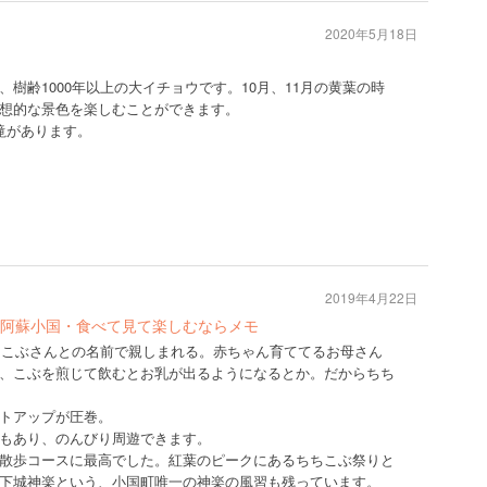
2020年5月18日
樹齢1000年以上の大イチョウです。10月、11月の黄葉の時
想的な景色を楽しむことができます。
滝があります。
2019年4月22日
阿蘇小国・食べて見て楽しむならメモ
ちちこぶさんとの名前で親しまれる。赤ちゃん育ててるお母さん
、こぶを煎じて飲むとお乳が出るようになるとか。だからちち
トアップが圧巻。
もあり、のんびり周遊できます。
散歩コースに最高でした。紅葉のピークにあるちちこぶ祭りと
下城神楽という、小国町唯一の神楽の風習も残っています。