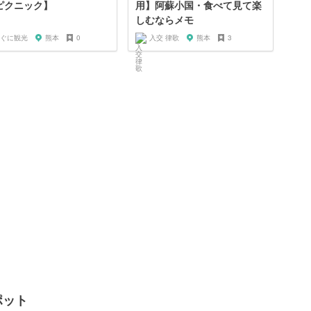
ピクニック】
用】阿蘇小国・食べて見て楽
しむならメモ
ぐに観光
熊本
0
入交 律歌
熊本
3
ポット