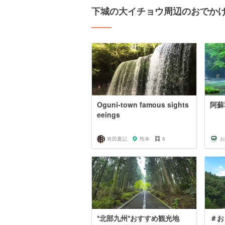
下城の大イチョウ周辺のおでか
Oguni-town famous sights
阿蘇
eeings
有田夏記
熊本
8
お
*北部九州*おすすめ観光地
＃お