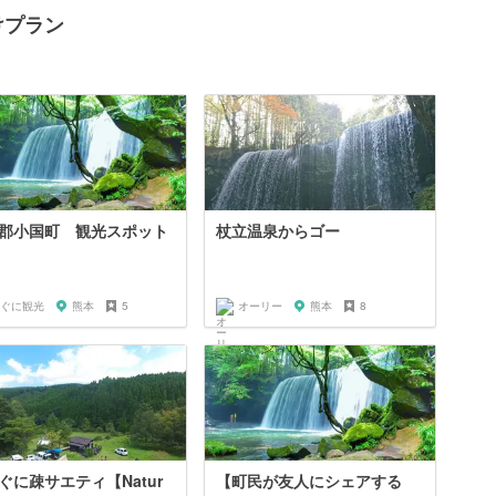
けプラン
郡小国町 観光スポット
杖立温泉からゴー
ぐに観光
熊本
5
オーリー
熊本
8
ぐに疎サエティ【Natur
【町民が友人にシェアする