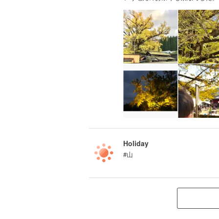
Holiday
#山