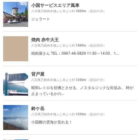
小国サービスエリア風車
1820m
八百萬乃精肉本舗ふじ本より約
（徒歩31分）
ジェラート
焼肉 赤牛大王
1490m
八百萬乃精肉本舗ふじ本より約
（徒歩25分）
焼肉屋さん TEL︰0967-46-5829 11:30～14:00、1...
背戸屋
1240m
八百萬乃精肉本舗ふじ本より約
（徒歩21分）
昭和レトロを彷彿とさせる、ノスタルジックな街並み。 時が
止まっているかの...
鈴ケ岳
1230m
八百萬乃精肉本舗ふじ本より約
（徒歩21分）
小国郷の雲海が見れる！