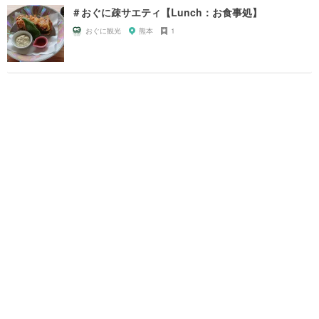
＃おぐに疎サエティ【Lunch：お食事処】
おぐに観光
熊本
1