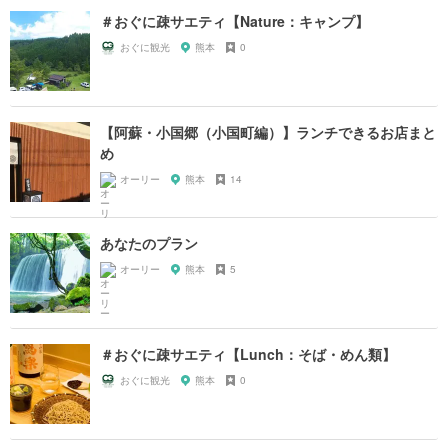
＃おぐに疎サエティ【Nature：キャンプ】
おぐに観光
熊本
0
【阿蘇・小国郷（小国町編）】ランチできるお店まと
め
オーリー
熊本
14
あなたのプラン
オーリー
熊本
5
＃おぐに疎サエティ【Lunch：そば・めん類】
おぐに観光
熊本
0