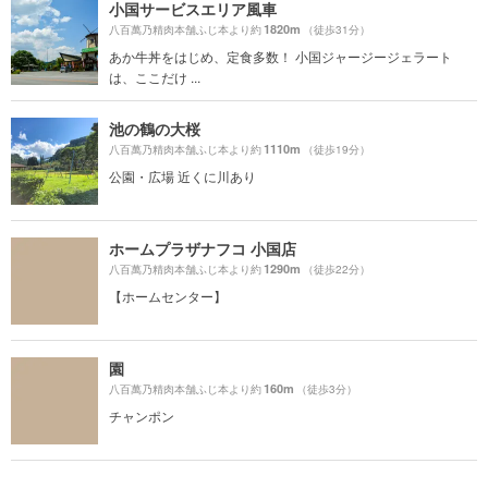
小国サービスエリア風車
1820m
八百萬乃精肉本舗ふじ本より約
（徒歩31分）
あか牛丼をはじめ、定食多数！ 小国ジャージージェラート
は、ここだけ ...
池の鶴の大桜
1110m
八百萬乃精肉本舗ふじ本より約
（徒歩19分）
公園・広場 近くに川あり
ホームプラザナフコ 小国店
1290m
八百萬乃精肉本舗ふじ本より約
（徒歩22分）
【ホームセンター】
園
160m
八百萬乃精肉本舗ふじ本より約
（徒歩3分）
チャンポン