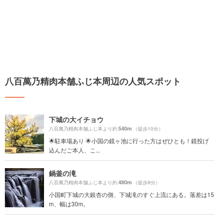
八百萬乃精肉本舗ふじ本周辺の人気スポット
下城の大イチョウ
540m
八百萬乃精肉本舗ふじ本より約
（徒歩10分）
🌟駐車場あり 🌟小国の鏡ヶ池に行った方はぜひとも！鏡投げ
込んだご本人、こ...
鍋釜の滝
480m
八百萬乃精肉本舗ふじ本より約
（徒歩9分）
小国町下城の大銀杏の側、下城滝のすぐ上流にある。落差は15
m、幅は30m。