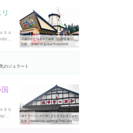
エリ
４５４
https://tabelog.com/kumamoto/A4302/A430203/43005440/
小国サービスエリア風車（地図/写真/小国・阿蘇・南阿蘇/和食その他 ...
出典：
r.gnavi.co.jp/dus7hu5p0000
乳のジェラート
小国
４９５
http://www.aji1000.co.jp/shop/%E5%B0%8F%E5%9B%BD%E5%BA%97/
味千ラーメン＠小国 | また今度頑張ります
出典：
matakondo.jugem.jp/?eid=323