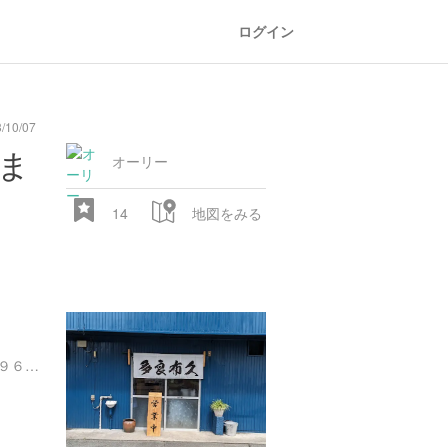
ログイン
10/07
ま
オーリー
14
地図をみる
熊本県阿蘇郡小国町宮原１９６６-１