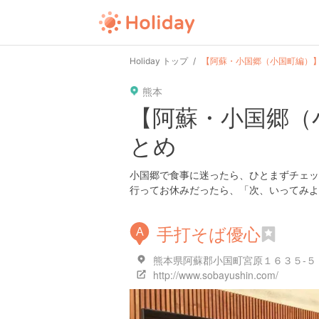
Holiday トップ
【阿蘇・小国郷（小国町編）
熊本
【阿蘇・小国郷（
とめ
小国郷で食事に迷ったら、ひとまずチェッ
行ってお休みだったら、「次、いってみよ
手打そば優心
A
熊本県阿蘇郡小国町宮原１６３５-５
http://www.sobayushin.com/