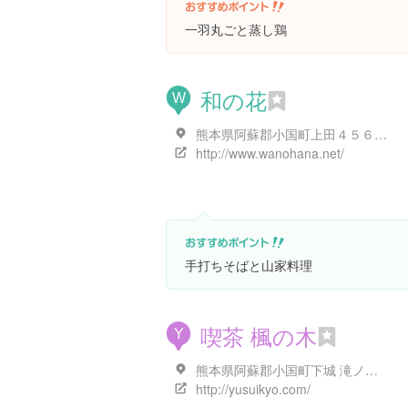
一羽丸ごと蒸し鶏
和の花
W
熊本県阿蘇郡小国町上田４５６９-１
http://www.wanohana.net/
手打ちそばと山家料理
喫茶 楓の木
Y
熊本県阿蘇郡小国町下城 滝ノ上4839
http://yusuikyo.com/