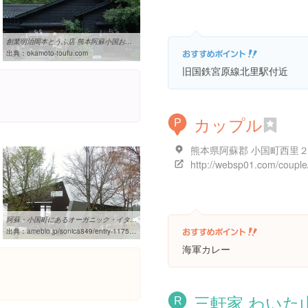
創業明治岡本とうふ店 熊本阿蘇小国おかもととうふ
出典：
okamoto-toufu.com
旧国鉄宮原線北里駅付近
カップル
P
http://websp01.com/couple
阿蘇・小国町にあるオーガニック・イタリアンレストラン 『菜園の風 ...
出典：
ameblo.jp/sonica849/entry-11757098869.html
海軍カレー
三軒家 わいた
R