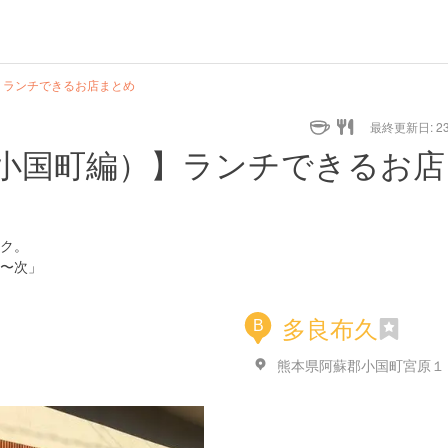
】ランチできるお店まとめ
最終更新日: 23/
小国町編）】ランチできるお店
ク。
〜次」
多良布久
B