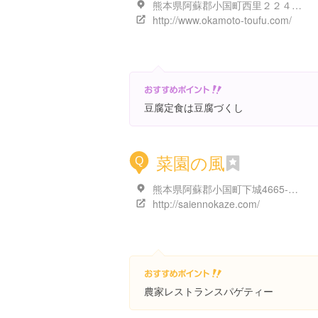
熊本県阿蘇郡小国町西里２２４１-６
http://www.okamoto-toufu.com/
豆腐定食は豆腐づくし
菜園の風
Q
熊本県阿蘇郡小国町下城4665-２６８
http://saiennokaze.com/
農家レストランスパゲティー