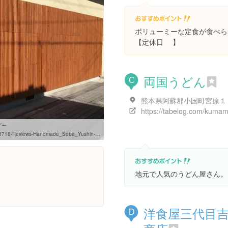
ボリューミーな定食が食べら
【定休日 】
両国うどん
C
ザー
hin-Oguni_machi_Aso_gun_Kumamoto_Prefecture_Kyushu_Okinawa.html
地元で人気のうどん屋さん。
洋食屋三代目
D