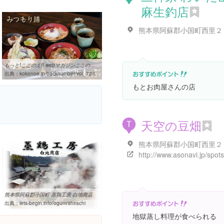
麻生釣店
熊本県阿蘇郡小国町西里２
もっと!ここのえ!! webマガジンここのえ[12月号]
出典：
kokonoe.jp/backnumber/vol_72/index.htm
もとお肉屋さんの店
天空の豆畑
T
熊本県阿蘇郡小国町西里２
熊本県阿蘇郡小国町 蒸鶏工房 白地商店
出典：
lets-begin.info/oguni/shirachi
地獄蒸し料理が食べられる