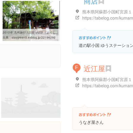
商店
2015年 九州旅行 1日目 その3 「おぐに天然食ほこすぎ」でランチ ...
出典：
staygreen5.exblog.jp/22196292
道の駅小国 ゆうステーショ
近江屋
F
熊本県阿蘇郡小国町宮原１
うなぎ屋さん