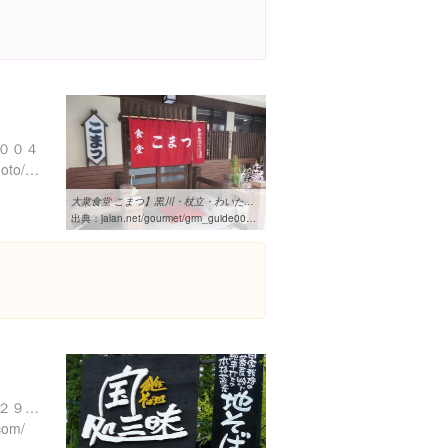
００４
https://tabelog.com/kumamoto/A4302/A430203/43006375/
大衆食堂 こまつ】黒川・杖立・わいた・その他和食 - じゃらんnet
出典：
jalan.net/gourmet/grm_guide000000178850
熊本県阿蘇郡小国町北里４２９-２
com/