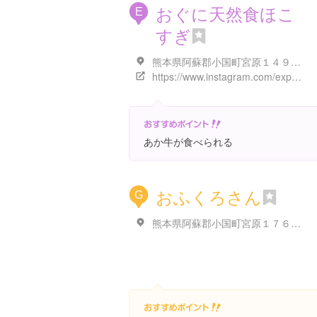
おぐに天然食ほこ
E
すぎ
熊本県阿蘇郡小国町宮原１４９２ おぐに天然食ほこすぎ
https://www.instagram.com/explore/locations/1005167447
あか牛が食べられる
おふくろさん
G
熊本県阿蘇郡小国町宮原１７６０-３