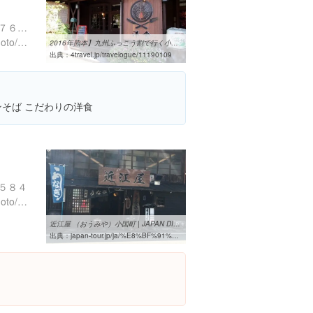
熊本県阿蘇郡小国町宮原１７６０-３
https://tabelog.com/kumamoto/A4302/A430203/43004652/
2016年熊本】九州ふっこう割で行く小国・阿蘇1/2 小国編』 [黒川温泉 ...
出典：
4travel.jp/travelogue/11190109
ンそば こだわりの洋食
５８４
https://tabelog.com/kumamoto/A4302/A430203/43000830/
近江屋 （おうみや）小国町 | JAPAN DISCOVERY
出典：
japan-tour.jp/ja/%E8%BF%91%E6%B1%9F%E5%B1%8B-%EF%BC%88%E3%81%8A%E3%81%86%E3%81%BF%E3%82%84%EF%BC%89%E5%B0%8F%E5%9B%BD%E7%94%BA/%E4%B9%9D%E5%B7%9E/kumamoto/18628