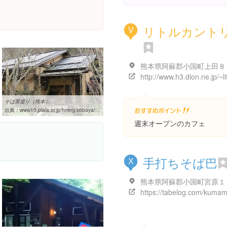
リトルカント
V
熊本県阿蘇郡小国町上田８
http://www.h3.dion.ne.jp/~lit
そば屋巡り（熊本）
出典：
www10.plala.or.jp/hmng/sobaya/sobaya-k.html
週末オープンのカフェ
手打ちそば巴
X