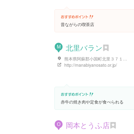
昔ながらの喫茶店
北里バラン
M
熊本県阿蘇郡小国町北里３７１-１
http://manabiyanosato.or.jp/
赤牛の焼き肉や定食が食べられる
岡本とうふ店
O