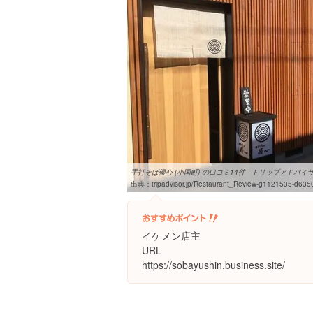
手打そば優心 (小国町) の口コミ14件 - トリップアドバイ
出典：
tripadvisor.jp/Restaurant_Review-g1121535-d6350718-Reviews-Handmade_Soba_Yus
イケメン店主
URL
https://sobayushin.business.site/