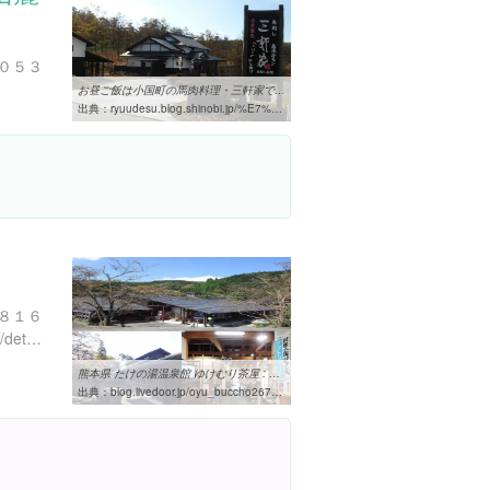
０５３
お昼ご飯は小国町の馬肉料理・三軒家で | どこでも晴れたらワン歩
出典：
ryuudesu.blog.shinobi.jp/%E7%86%8A%E6%9C%AC%E7%9C%8C/%E4%B8%8B%E5%9F%8E%E3%81%AE%E5%A4%A7%E3%82%A4%E3%83%81%E3%83%A7%E3%82%A6
８１６
http://www.asonavi.jp/spots/detail/1832
熊本県 たけの湯温泉館 ゆけむり茶屋 : 好きっちゃ!! 温泉
出典：
blog.livedoor.jp/oyu_buccho2675/archives/1831617.html