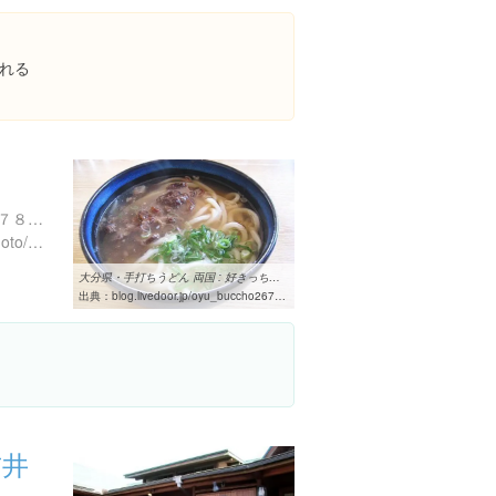
れる
熊本県阿蘇郡小国町宮原１７８９-４
https://tabelog.com/kumamoto/A4302/A430203/43005568/
大分県・手打ちうどん 両国 : 好きっちゃ!! 温泉
出典：
blog.livedoor.jp/oyu_buccho2675/archives/1523767.html
吉井