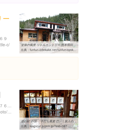
リー
６９
tle-c/
全体の風景 リトルカントリー 熊本県阿蘇郡小国町上田 熊本県の食事処
出典：
funfun-odekake.net/funfun/syokuji/kumamoto/little_country/syousai12.html
熊本県阿蘇郡小国町宮原１７６０-３
https://tabelog.com/kumamoto/A4302/A430203/43000448/
道の駅 小国 『手打ち蕎麦 巴』 | 旅人の日記
出典：
kingxcat.jugem.jp/?eid=387