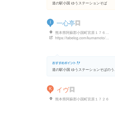
道の駅小国 ゆうステーションそば
一心亭
I
熊本県阿蘇郡小国町宮原１７６０-３
https://tabelog.com/kumamoto/A4302/A430203/43008816/
道の駅小国 ゆうステーションそばのう
イヴ
K
熊本県阿蘇郡小国町宮原１７２６