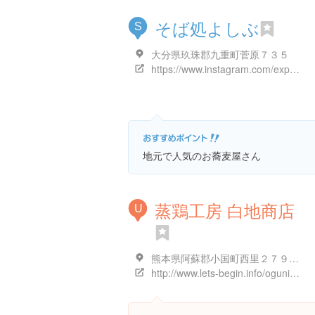
そば処よしぶ
S
大分県玖珠郡九重町菅原７３５
https://www.instagram.com/explore/locations/14765719
地元で人気のお蕎麦屋さん
蒸鶏工房 白地商店
U
熊本県阿蘇郡小国町西里２７９８-２
http://www.lets-begin.info/oguni/shirachi/