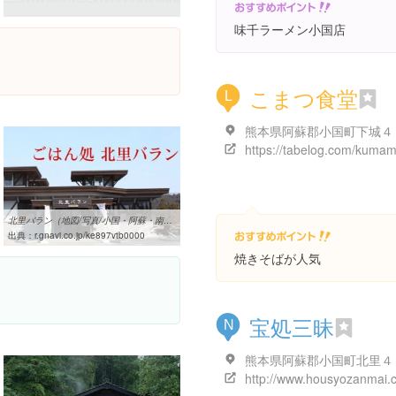
味千ラーメン小国店
こまつ食堂
L
熊本県阿蘇郡小国町下城４
北里バラン（地図/写真/小国・阿蘇・南阿蘇/ハンバーグ） - ぐるなび
出典：
r.gnavi.co.jp/ke897vtb0000
焼きそばが人気
宝処三昧
N
http://www.housyozanmai.