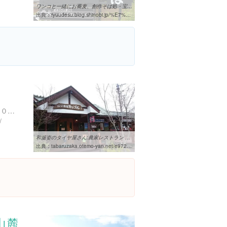
ワンコと一緒にお蕎麦、創作そば処・宝処三昧 | どこでも晴れたらワン歩
出典：
ryuudesu.blog.shinobi.jp/%E7%86%8A%E6%9C%AC%E7%9C%8C/%E3%83%AF%E3%83%B3%E3%82%B3%E3%81%A8%E4%B8%80%E7%B7%92%E3%81%AB%E3%81%8A%E8%95%8E%E9%BA%A6%E3%80%81%E5%89%B5%E4%BD%9C%E3%81%9D%E3%81%B0%E5%87%A6%E3%83%BB%E5%AE%9D%E5%87%A6%E4%B8%89%E6%98%A7
熊本県阿蘇郡 小国町西里２０５３−２０４
/
和服姿のタイヤ屋さん:農家レストラン カップル 小国町 卒園・入学祝い ...
出典：
tabaruzaka.otemo-yan.net/e972403.html
山麓