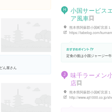
小国サービス
H
ア風車
熊本県阿蘇郡小国町宮原１
定食の後は小国ジャージー牛
どん屋さん
味千ラーメン
J
店
熊本県阿蘇郡小国町宮原１