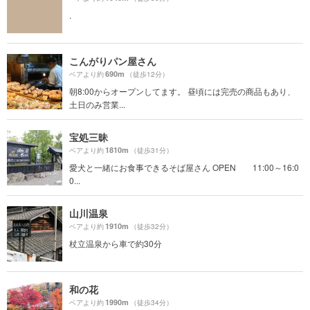
.
こんがりパン屋さん
690m
ベアより約
（徒歩12分）
朝8:00からオープンしてます。 昼頃には完売の商品もあり、
土日のみ営業...
宝処三昧
1810m
ベアより約
（徒歩31分）
愛犬と一緒にお食事できるそば屋さん OPEN 11:00～16:0
0...
山川温泉
1910m
ベアより約
（徒歩32分）
杖立温泉から車で約30分
和の花
1990m
ベアより約
（徒歩34分）