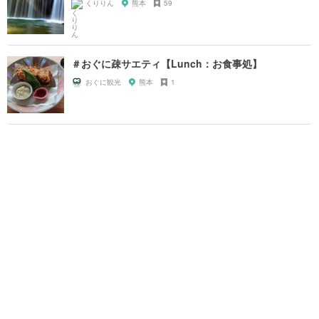
くりりん
熊本
59
＃おぐに疎サエティ【Lunch：お食事処】
おぐに観光
熊本
1