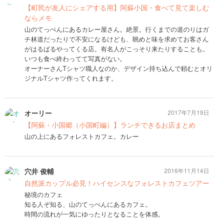
【町民が友人にシェアする用】阿蘇小国・食べて見て楽しむ
ならメモ
山のてっぺんにあるカレー屋さん。絶景。行くまでの道のりはガ
チ林道だったりで不安になるけども、眺めと味を求めてお客さん
がはるばるやってくる店。有名人がこっそり来たりすることも。
いつも食べ終わってて写真がない。
オーナーさんTシャツ職人なのか、デザイン持ち込んで頼むとオリ
ジナルTシャツ作ってくれます。
オーリー
2017年7月19日
【阿蘇・小国郷（小国町編）】ランチできるお店まとめ
山の上にあるフォレストカフェ。カレー
穴井 俊輔
2016年11月14日
自然派カップル必見！ハイセンスなフォレストカフェツアー
秘境のカフェ
知る人ぞ知る、山のてっぺんにあるカフェ。
時間の流れが一気にゆったりとなることを体感。