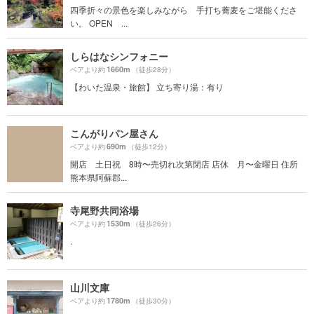
四季折々の景色を楽しみながら 手打ち蕎麦をご堪能くださ
い。 OPEN ...
しらはなシンフォニー
1660m
ベアより約
（徒歩28分）
【わいた温泉・旅館】 立ち寄り湯：有り
こんがりパン屋さん
690m
ベアより約
（徒歩12分）
開店 土日祝 8時〜売切れ次第閉店 店休 月〜金曜日 住所
熊本県阿蘇郡...
寺尾野共同浴場
1530m
ベアより約
（徒歩26分）
.
山川文庫
1780m
ベアより約
（徒歩30分）