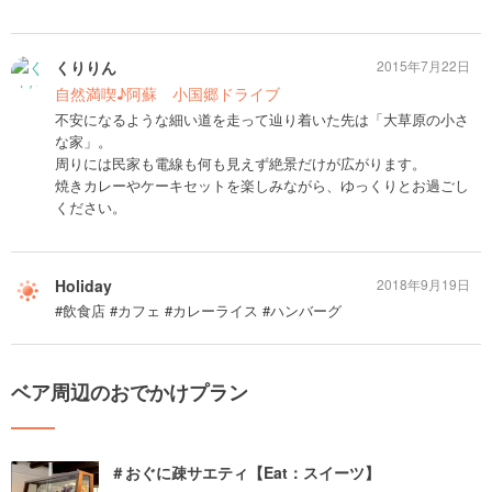
くりりん
2015年7月22日
自然満喫♪阿蘇 小国郷ドライブ
不安になるような細い道を走って辿り着いた先は「大草原の小さ
な家」。
周りには民家も電線も何も見えず絶景だけが広がります。
焼きカレーやケーキセットを楽しみながら、ゆっくりとお過ごし
ください。
Holiday
2018年9月19日
#飲食店 #カフェ #カレーライス #ハンバーグ
ベア周辺のおでかけプラン
＃おぐに疎サエティ【Eat：スイーツ】