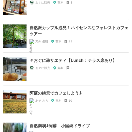
おぐに観光
熊本
3
自然派カップル必見！ハイセンスなフォレストカフェ
ツアー
穴井 俊輔
熊本
11
＃おぐに疎サエティ【Lunch：テラス席あり】
おぐに観光
熊本
0
阿蘇の絶景でカフェしよう♪
あそ ぷろ
熊本
30
自然満喫♪阿蘇 小国郷ドライブ