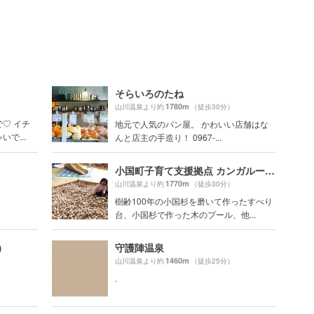
そらいろのたね
1780m
山川温泉より約
（徒歩30分）
♡ イチ
地元で人気のパン屋。 かわいい店舗はな
で...
んと店主の手造り！ 0967-...
小国町子育て支援拠点 カンガルーのぽっけ
1770m
山川温泉より約
（徒歩30分）
樹齢100年の小国杉を磨いて作ったすべり
台、小国杉で作った木のプール、他...
ー）
守護陣温泉
1460m
山川温泉より約
（徒歩25分）
.