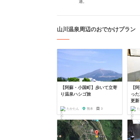
適。
山川温泉周辺のおでかけプラン
【阿蘇・小国町】歩いて立寄
【阿
り温泉ハシゴ旅
った
更新
たかたん
熊本
3
た