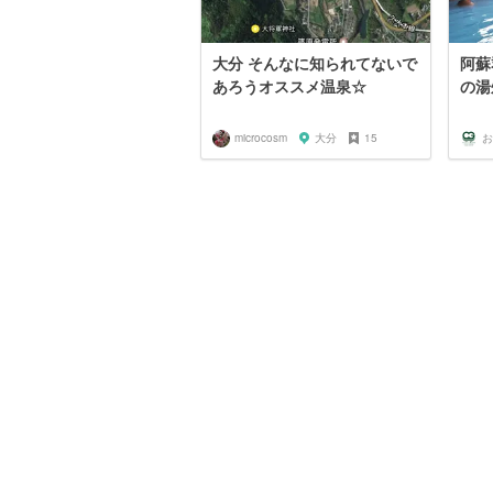
大分 そんなに知られてないで
阿蘇
あろうオススメ温泉☆
の湯
microcosm
大分
15
お