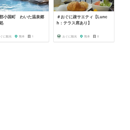
郡小国町 わいた温泉郷
＃おぐに疎サエティ【Lunc
処
h：テラス席あり】
ぐに観光
熊本
1
おぐに観光
熊本
0