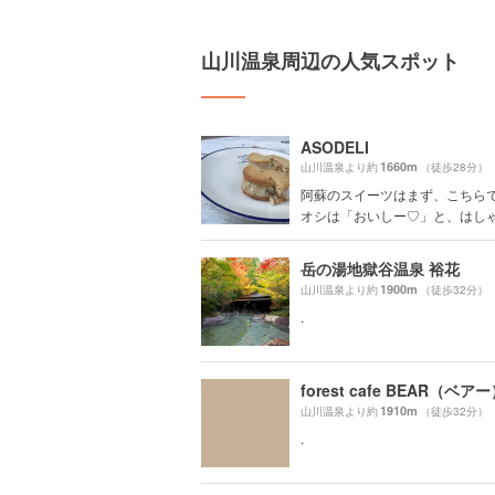
山川温泉周辺の人気スポット
ASODELI
1660m
山川温泉より約
（徒歩28分）
阿蘇のスイーツはまず、こちらで
オシは「おいしー♡」と、はしゃい
岳の湯地獄谷温泉 裕花
1900m
山川温泉より約
（徒歩32分）
.
forest cafe BEAR（ベア
1910m
山川温泉より約
（徒歩32分）
.