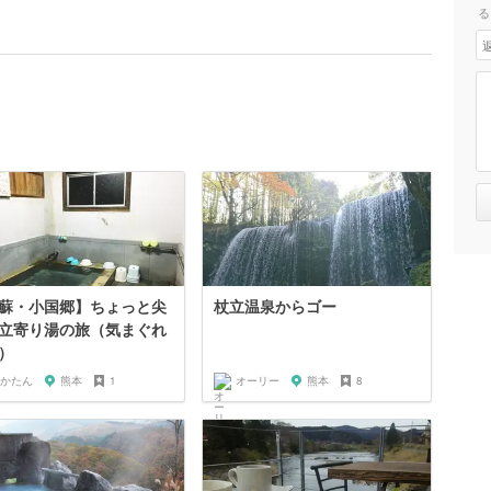
る
蘇・小国郷】ちょっと尖
杖立温泉からゴー
立寄り湯の旅（気まぐれ
）
かたん
熊本
1
オーリー
熊本
8