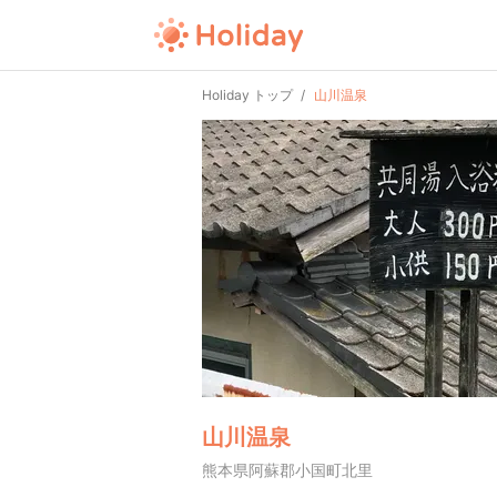
Holiday トップ
山川温泉
山川温泉
熊本県阿蘇郡小国町北里