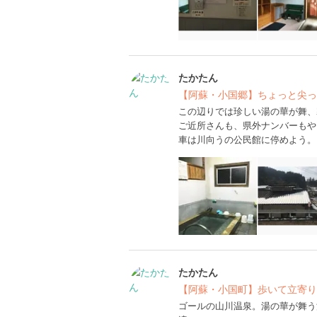
たかたん
【阿蘇・小国郷】ちょっと尖っ
この辺りでは珍しい湯の華が舞、
ご近所さんも、県外ナンバーもや
車は川向うの公民館に停めよう。
たかたん
【阿蘇・小国町】歩いて立寄り
ゴールの山川温泉。湯の華が舞う