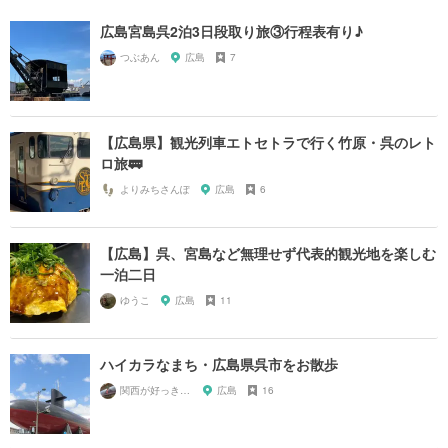
広島宮島呉2泊3日段取り旅③行程表有り♪
つぶあん
広島
7
【広島県】観光列車エトセトラで行く竹原・呉のレト
ロ旅🚃
よりみちさんぽ
広島
6
【広島】呉、宮島など無理せず代表的観光地を楽しむ
一泊二日
ゆうこ
広島
11
ハイカラなまち・広島県呉市をお散歩
関西が好っきゃねん
広島
16