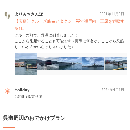
よりみちさんぽ
2021年11月9日
【広島】クルーズ船🛥とタクシー🚕で瀬戸内・三原を満喫す
る1日
クルーズ船で、呉港に到着しました！
ここから乗船することも可能です（実際に何名か、ここから乗船
している方がいらっしゃいました）
Holiday
2024年4月6日
#港湾 #船乗り場
呉港周辺のおでかけプラン