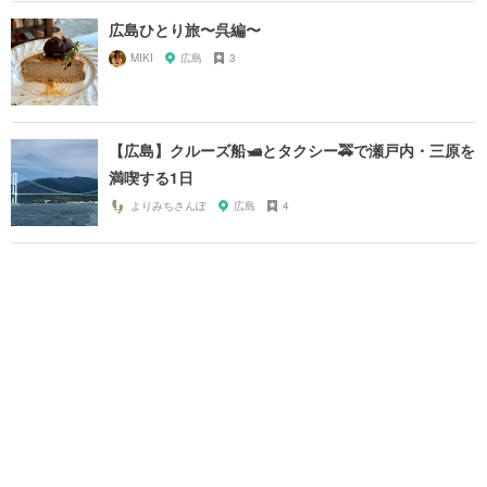
広島ひとり旅〜呉編〜
MIKI
広島
3
【広島】クルーズ船🛥とタクシー🚕で瀬戸内・三原を
満喫する1日
よりみちさんぽ
広島
4