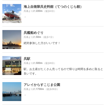
海上自衛隊呉史料館（てつのくじら館）
220m
呉港より約
（徒歩4分）
・
呉艦船めぐり
50m
呉港より約
（徒歩1分）
絶対参加した方がいいです！
呉駅
500m
呉港より約
（徒歩9分）
駅。お土産がたくさん売ってるので帰りは時間を多めに取ると
良いです。
アレイからすこじま公園
1730m
呉港より約
（徒歩29分）
・