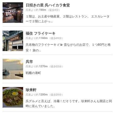
日招きの里 呉ハイカラ食堂
190m
呉港より約
（徒歩4分）
１階は、お土産や物産展、２階はレストラン。 エスカレータ
ーで２階に上がっ...
福住 フライケーキ
1160m
呉港より約
（徒歩20分）
呉名物のフライケーキ ☄️💫 昔ながらのお店で、１つ80円と格
安！ 旅の...
呉市
1270m
呉港より約
（徒歩22分）
戦艦の港町
珍来軒
1200m
呉港より約
（徒歩20分）
呉グルメと言えば、冷麺！だそうです。珍来軒さんも開店と同
時に並んでいました。