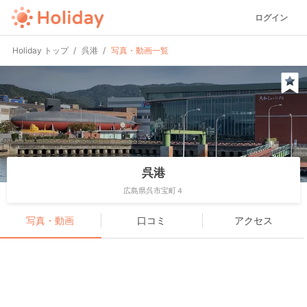
ログイン
Holiday トップ
呉港
写真・動画一覧
呉港
広島県呉市宝町４
写真・動画
口コミ
アクセス