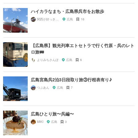
ハイカラなまち・広島県呉市をお散歩
関西が好っきゃねん
広島
16
【広島県】観光列車エトセトラで行く竹原・呉のレト
ロ旅🚃
よりみちさんぽ
広島
6
広島宮島呉2泊3日段取り旅③行程表有り♪
つぶあん
広島
7
広島ひとり旅〜呉編〜
MIKI
広島
3