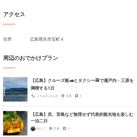
アクセス
住所
広島県呉市宝町４
周辺のおでかけプラン
【広島】クルーズ船🛥とタクシー🚕で瀬戸内・三原を
満喫する1日
よりみちさんぽ
広島
4
【広島】呉、宮島など無理せず代表的観光地を楽しむ
一泊二日
ゆうこ
広島
11