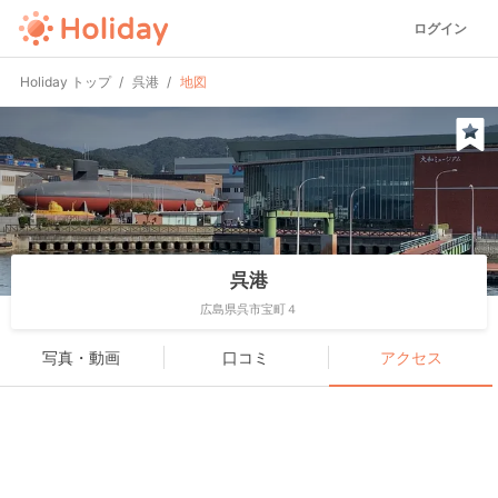
ログイン
Holiday トップ
呉港
地図
呉港
広島県呉市宝町４
写真・動画
口コミ
アクセス