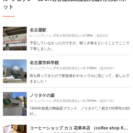
ット
名古屋駅
90m
ル･シュプレーム JR名古屋高島屋店より約
（徒歩2分）
予定していなかったのですが、軽く夕食をということでここで
下車しました。
名古屋市科学館
1700m
ル･シュプレーム JR名古屋高島屋店より約
（徒歩29分）
雨も降ってきたので家族連れやカップルに混じって、楽しんで
きました！
ノリタケの森
1010m
ル･シュプレーム JR名古屋高島屋店より約
（徒歩17分）
1904年創業の陶磁器ブランド、ノリタケ^_^ 創立100周年の20
01...
コーヒーショップ カコ 花車本店 （coffee shop KAKO）