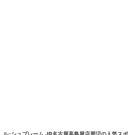
ル･シュプレーム JR名古屋高島屋店周辺の人気スポ