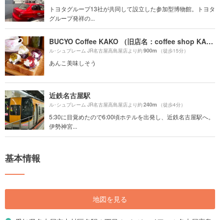
トヨタグループ13社が共同して設立した参加型博物館。トヨタ
グループ発祥の...
BUCYO Coffee KAKO （旧店名：coffee shop KAKO）
900m
ル･シュプレーム JR名古屋高島屋店より約
（徒歩15分）
あんこ美味しそう
近鉄名古屋駅
240m
ル･シュプレーム JR名古屋高島屋店より約
（徒歩4分）
5:30に目覚めたので6:00頃ホテルを出発し、近鉄名古屋駅へ。
伊勢神宮...
基本情報
地図を見る