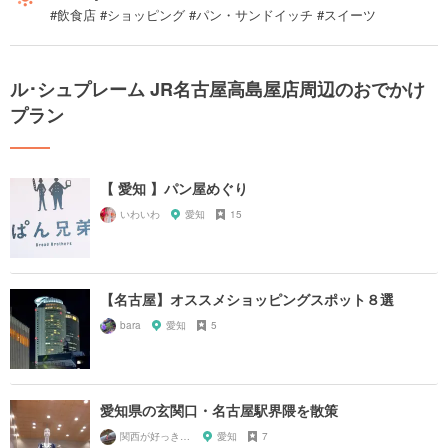
#飲食店 #ショッピング #パン・サンドイッチ #スイーツ
ル･シュプレーム JR名古屋高島屋店周辺のおでかけ
プラン
【 愛知 】パン屋めぐり
いわいわ
愛知
15
【名古屋】オススメショッピングスポット８選
bara
愛知
5
愛知県の玄関口・名古屋駅界隈を散策
関西が好っきゃねん
愛知
7