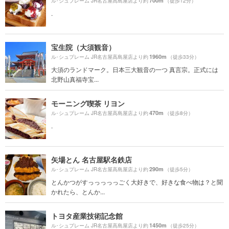
700m
ル･シュプレーム JR名古屋高島屋店より約
（徒歩12分）
.
宝生院（大須観音）
1960m
ル･シュプレーム JR名古屋高島屋店より約
（徒歩33分）
大須のランドマーク。日本三大観音の一つ 真言宗。正式には
北野山真福寺宝...
モーニング喫茶 リヨン
470m
ル･シュプレーム JR名古屋高島屋店より約
（徒歩8分）
.
矢場とん 名古屋駅名鉄店
290m
ル･シュプレーム JR名古屋高島屋店より約
（徒歩5分）
とんかつがすっっっっっごく大好きで、好きな食べ物は？と聞
かれたら、とんか...
トヨタ産業技術記念館
1450m
ル･シュプレーム JR名古屋高島屋店より約
（徒歩25分）