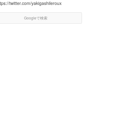
tps://twitter.com/yakigashileroux
Googleで検索