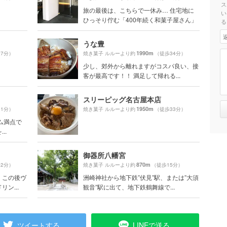
ス
。
旅の最後は、こちらで一休み… 住宅地に
い
ひっそり佇む「400年続く和菓子屋さん」
る
うな豊
1990m
27分）
焼き菓子 ルルーより約
（徒歩34分）
少し、郊外から離れますがコスパ良い、接
客が最高です！！ 満足して帰れる...
スリーピッグ名古屋本店
1950m
31分）
焼き菓子 ルルーより約
（徒歩33分）
ーム満点で
..
御器所八幡宮
870m
32分）
焼き菓子 ルルーより約
（徒歩15分）
、この後ヴ
洲崎神社から地下鉄”伏見”駅、または”大須
ン...
観音”駅に出て、地下鉄鶴舞線で...
ツイートする
LINEで送る