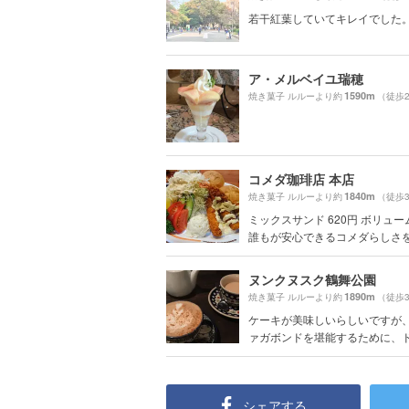
若干紅葉していてキレイでした
ア・メルベイユ瑞穂
1590m
焼き菓子 ルルーより約
（徒歩
コメダ珈琲店 本店
1840m
焼き菓子 ルルーより約
（徒歩
ミックスサンド 620円 ボリュ
誰もが安心できるコメダらしさを.
ヌンクヌスク鶴舞公園
1890m
焼き菓子 ルルーより約
（徒歩
ケーキが美味しいらしいですが
ァガボンドを堪能するために、ドリ
シェアする