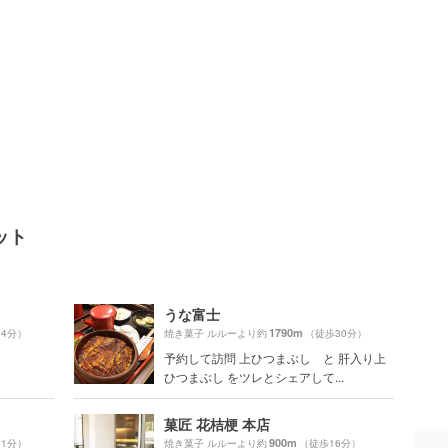
ット
うな富士
1790m
34分）
焼き菓子 ルルーより約
（徒歩30分）
予約して訪問 上ひつまぶし と 肝入り上
ひつまぶし をツレとシェアして...
菓匠 花桔梗 本店
900m
31分）
焼き菓子 ルルーより約
（徒歩16分）