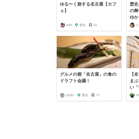
ゆる〜く旅する名古屋【カフ
歴史
ェ】
の舞
ゆか
miiiii
愛知
52
ヒ
グルメの都「名古屋」の食の
【名
ドラフト会議！
まぶ
い「
seijiro
愛知
72
m