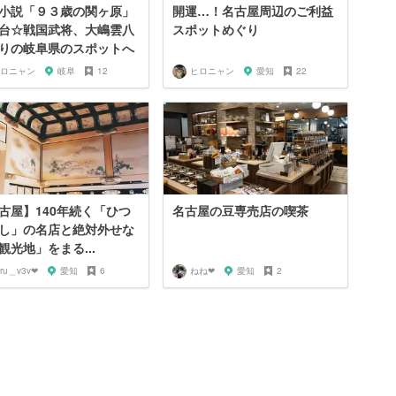
小説「９３歳の関ヶ原」
開運…！名古屋周辺のご利益
台☆戦国武将、大嶋雲八
スポットめぐり
りの岐阜県のスポットへ
ロニャン
岐阜
12
ヒロニャン
愛知
22
古屋】140年続く「ひつ
名古屋の豆専売店の喫茶
し」の名店と絶対外せな
観光地」をまる...
iru＿v3v❤︎
愛知
6
ねね‪‪❤︎‬
愛知
2