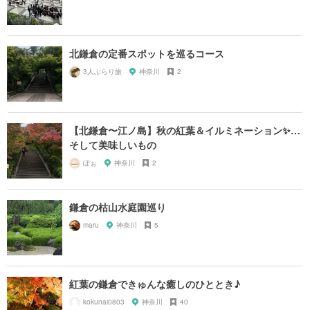
北鎌倉の定番スポットを巡るコース
3人ぶらり旅
神奈川
2
【北鎌倉〜江ノ島】秋の紅葉＆イルミネーション✨…
そして美味しいもの
ぽぉ
神奈川
2
鎌倉の枯山水庭園巡り
maru
神奈川
5
紅葉の鎌倉できゅんな癒しのひととき♪
kokunai0803
神奈川
40