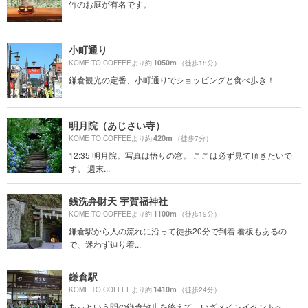
竹のお庭が有名です。
小町通り
1050m
KOME TO COFFEEより約
（徒歩18分）
鎌倉観光の定番、小町通りでショッピングと食べ歩き！
明月院（あじさい寺）
420m
KOME TO COFFEEより約
（徒歩7分）
12:35 明月院。写真は悟りの窓。 ここは必ず見て頂きたいで
す。 週末...
銭洗弁財天 宇賀福神社
1100m
KOME TO COFFEEより約
（徒歩19分）
鎌倉駅から人の流れに沿って徒歩20分で到着 看板もあるの
で、迷わず辿り着...
鎌倉駅
1410m
KOME TO COFFEEより約
（徒歩24分）
あっという間の鎌倉散歩を終えて、いざメインイベントへ。