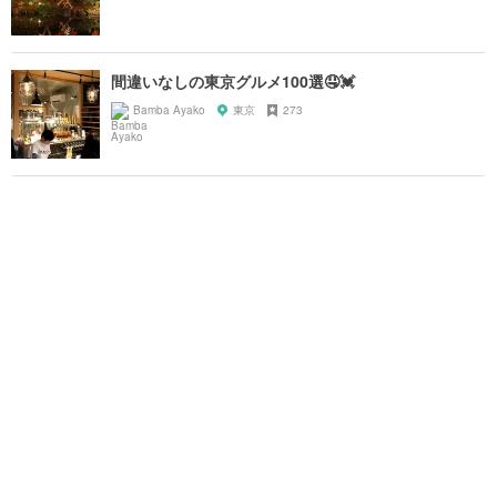
間違いなしの東京グルメ100選🤤💓
Bamba Ayako
東京
273