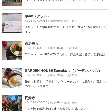
gram（グラム）
940m
KOME TO COFFEEより約
（徒歩16分）
オリジナルringを作成できるお店です！silver925も華奢なデザ
イ...
茶房雲母
1160m
KOME TO COFFEEより約
（徒歩20分）
OZmagazineTRIP 2022年7月号「鎌倉の楽しみ方」に掲載さ...
GARDEN HOUSE Kamakura（ガーデンハウス）
1330m
KOME TO COFFEEより約
（徒歩23分）
鎌倉に到着し、予約していたガーデンハウス鎌倉へ。 気持ち
の良いテラス席で...
円覚寺
820m
KOME TO COFFEEより約
（徒歩14分）
10:05北鎌倉駅 東口を出て線路沿いに歩くとすぐ。