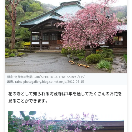
鎌倉・海蔵寺の海棠：RAIN'S PHOTO GALLERY：So-netブログ
出典：
rains-photogallery.blog.so-net.ne.jp/2012-04-15
花の寺として知られる海蔵寺は1年を通してたくさんのお花を
見ることができます。