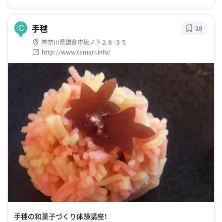
手毬
C
18
神奈川県鎌倉市坂ノ下２８-３５
http://www.temari.info/
手毬の和菓子づくり体験講座！