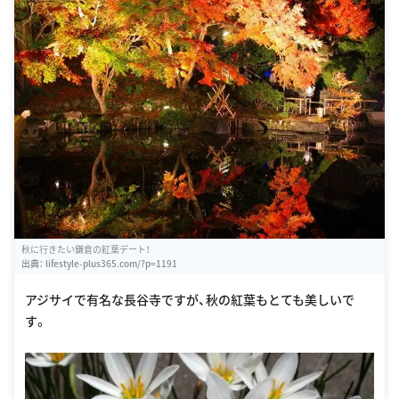
秋に行きたい鎌倉の紅葉デート！
出典：
lifestyle-plus365.com/?p=1191
アジサイで有名な長谷寺ですが、秋の紅葉もとても美しいで
す。