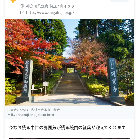
神奈川県鎌倉市山ノ内４０９
http://www.engakuji.or.jp/
円覚寺について | 臨済宗大本山 円覚寺
出典：
engakuji.or.jp/about.html
今なお残る中世の雰囲気が残る境内の紅葉が迎えてくれます。