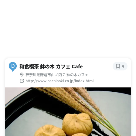
和食喫茶 鉢の木 カフェ Cafe
D
4
神奈川県鎌倉市山ノ内７ 鉢の木カフェ
http://www.hachinoki.co.jp/index.html