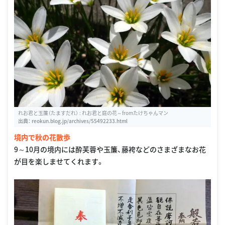
れお君と玉簾（たますだれ） : れお君と庭の花～fromたけちゃんマン
出典：
reokun.blog.jp/archives/55492233.html
境内で秋の花散歩
9～10月の境内には酔芙蓉や玉簾、藤袴などのさまざまなお花
が目を楽しませてくれます。