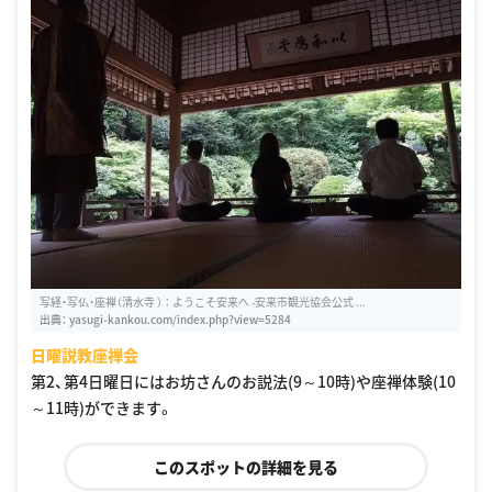
写経・写仏・座禅（清水寺 ） ： ようこそ安来へ -安来市観光協会公式 ...
出典：
yasugi-kankou.com/index.php?view=5284
日曜説教座禅会
第2、第4日曜日にはお坊さんのお説法(9～10時)や座禅体験(10
～11時)ができます。
このスポットの詳細を見る