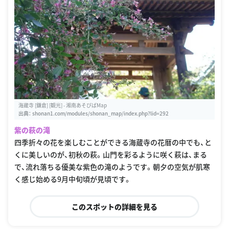
海蔵寺 [鎌倉] [観光] - 湘南あそびばMap
出典：
shonan1.com/modules/shonan_map/index.php?lid=292
紫の萩の滝
四季折々の花を楽しむことができる海蔵寺の花暦の中でも、と
くに美しいのが、初秋の萩。山門を彩るように咲く萩は、まる
で、流れ落ちる優美な紫色の滝のようです。朝夕の空気が肌寒
く感じ始める9月中旬頃が見頃です。
このスポットの詳細を見る