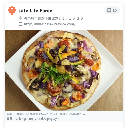
cafe Life Force
F
10
神奈川県鎌倉市由比ガ浜２丁目５-１９
http://www.cafe-lifeforce.com/
神奈川：鎌倉駅】古都鎌倉で体をリセット♪美味しい自然食の店 ...
出典：
rankingshare.jp/rank/slphgcsyrn