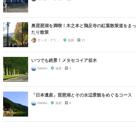
奥琵琶湖を満喫！木之本と鶏足寺の紅葉散策道をまっ
たり散策
サンタ・デラックス
滋賀
21
いつでも絶景！メタセコイア並木
biwako
滋賀
4
「日本遺産」琵琶湖とその水辺景観をめぐるコース
biwako
滋賀
6