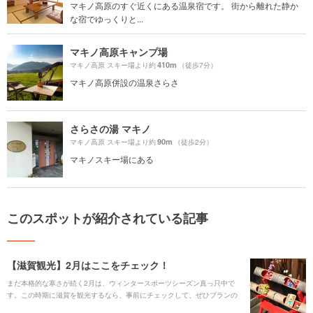
マキノ高原のすぐ近くにある温泉宿です。 街から離れた静か
な宿でゆっくりと...
マキノ高原キャンプ場
410m
マキノ高原 スキー場より約
（徒歩7分）
マキノ高原併設の温泉さらさ
さらさの湯 マキノ
90m
マキノ高原 スキー場より約
（徒歩2分）
マキノスキー場にある
このスポットが紹介されている記事
【滋賀観光】2月はここをチェック！
まだ本格的な寒さが続く2月は、ウィンタースポーツシーズン真っ只中で
す。この時期に滋賀を観光するなら、事前にチェックして、ぜひプランの
参考にしてみてください。