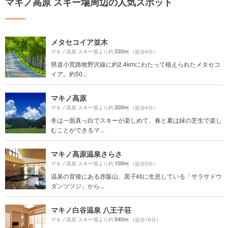
マキノ高原 スキー場周辺の人気スポット
メタセコイア並木
330m
マキノ高原 スキー場より約
（徒歩6分）
県道小荒路牧野沢線に約2.4kmにわたって植えられたメタセコ
イア。約50...
マキノ高原
200m
マキノ高原 スキー場より約
（徒歩4分）
冬は一面真っ白でスキーが楽しめて、春と夏は緑の芝生で楽し
むことができるマ...
マキノ高原温泉さらさ
100m
マキノ高原 スキー場より約
（徒歩2分）
温泉の背後にある赤阪山、黒子峠に生息している「サラサドウ
ダンツツジ」から...
マキノ白谷温泉 八王子荘
940m
マキノ高原 スキー場より約
（徒歩16分）