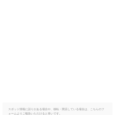
スポット情報に誤りがある場合や、移転・閉店している場合は、こちらのフ
ォームよりご報告いただけると幸いです。