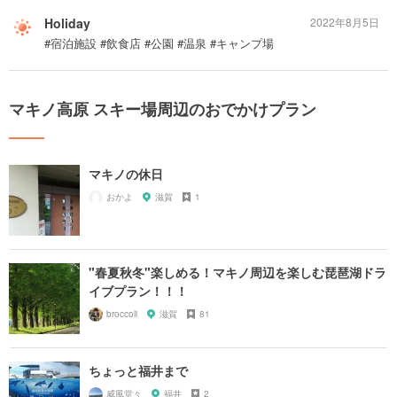
Holiday
2022年8月5日
#宿泊施設 #飲食店 #公園 #温泉 #キャンプ場
マキノ高原 スキー場周辺のおでかけプラン
マキノの休日
おかよ
滋賀
1
"春夏秋冬"楽しめる！マキノ周辺を楽しむ琵琶湖ドラ
イブプラン！！！
broccoli
滋賀
81
ちょっと福井まで
威風堂々
福井
2