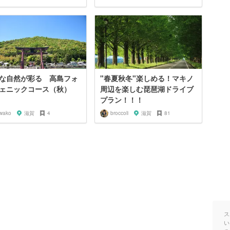
な自然が彩る 高島フォ
"春夏秋冬"楽しめる！マキノ
ェニックコース（秋）
周辺を楽しむ琵琶湖ドライブ
プラン！！！
iwako
滋賀
4
broccoli
滋賀
81
ス
い