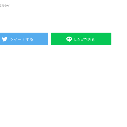
徒歩9分）
ツイートする
LINEで送る