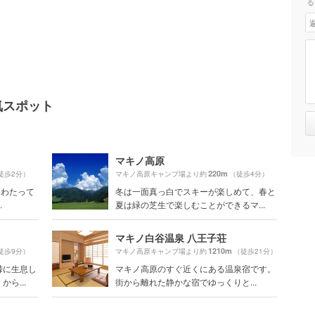
る
気スポット
マキノ高原
220m
徒歩2分）
マキノ高原キャンプ場より約
（徒歩4分）
にわたって
冬は一面真っ白でスキーが楽しめて、春と
.
夏は緑の芝生で楽しむことができるマ...
マキノ白谷温泉 八王子荘
1210m
徒歩9分）
マキノ高原キャンプ場より約
（徒歩21分）
峠に生息し
マキノ高原のすぐ近くにある温泉宿です。
ら...
街から離れた静かな宿でゆっくりと...