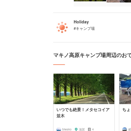
Holiday
#キャンプ場
マキノ高原キャンプ場周辺のお
いつでも絶景！メタセコイア
ちょ
並木
biwako
滋賀
4
威