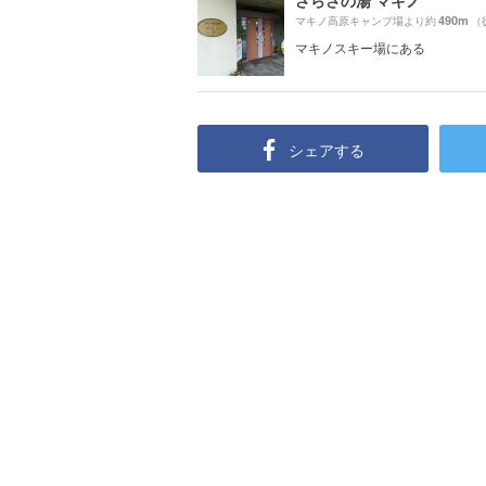
さらさの湯 マキノ
490m
マキノ高原キャンプ場より約
（
マキノスキー場にある
シェアする