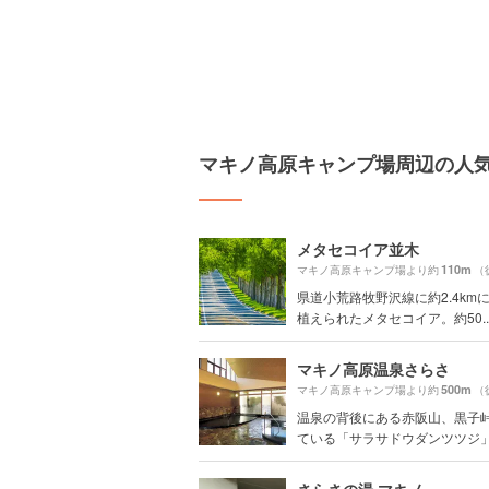
マキノ高原キャンプ場周辺の人
メタセコイア並木
110m
マキノ高原キャンプ場より約
（
県道小荒路牧野沢線に約2.4km
植えられたメタセコイア。約50..
マキノ高原温泉さらさ
500m
マキノ高原キャンプ場より約
（
温泉の背後にある赤阪山、黒子
ている「サラサドウダンツツジ」か