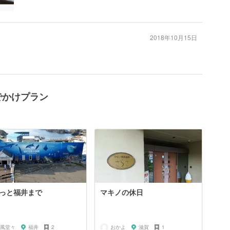
2018年10月15日
でかけプラン
っと福井まで
マキノの休日
風堂々
福井
2
おかよ
滋賀
1