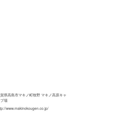
滋賀県高島市マキノ町牧野 マキノ高原キャ
ンプ場
ttp://www.makinokougen.co.jp/