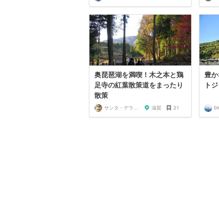
奥琵琶湖を満喫！木之本と鶏
豊か
足寺の紅葉散策道をまったり
トジ
散策
サンタ・デラックス
滋賀
21
b