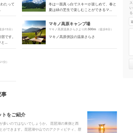
ス
にわたって
冬は一面真っ白でスキーが楽しめて、春と
い
.
夏は緑の芝生で楽しむことができるマ...
る
マキノ高原キャンプ場
500m
徒歩15分）
マキノ高原温泉さらさより約
（徒歩9分）
泉宿です。
マキノ高原併設の温泉さらさ
...
歩1分）
記事
ットをご紹介
が多いのではないでしょうか。 琵琶湖の東側と西
とができます。琵琶湖や山でのアクティビティ、歴