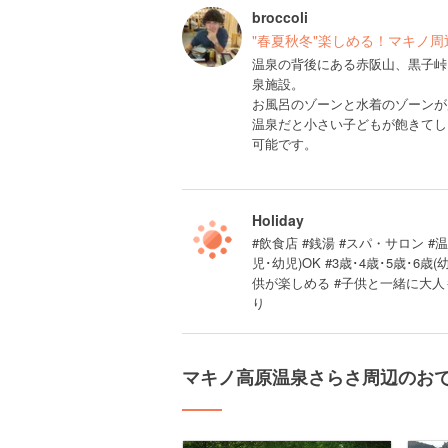
broccoli
"春夏秋冬"楽しめる！マキノ
温泉の背後にある赤阪山、黒子峠
泉施設。
お風呂のゾーンと水着のゾーンが
温泉だと小さい子どもが飽きてし
可能です。
Holiday
#飲食店 #銭湯 #スパ・サロン #
児･幼児)OK #3歳･4歳･5歳･
供が楽しめる #子供と一緒に大人も
り
マキノ高原温泉さらさ周辺のお