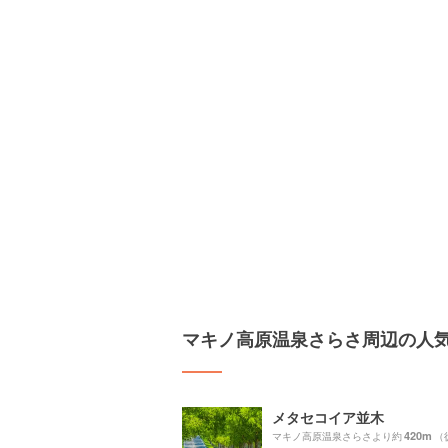
マキノ高原温泉さらさ周辺の人
メタセコイア並木
420m
マキノ高原温泉さらさより約
（