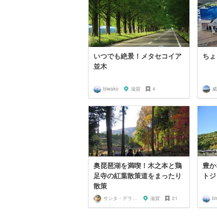
いつでも絶景！メタセコイア
ちょ
並木
biwako
滋賀
4
威
奥琵琶湖を満喫！木之本と鶏
豊か
足寺の紅葉散策道をまったり
トジ
散策
サンタ・デラックス
滋賀
21
b