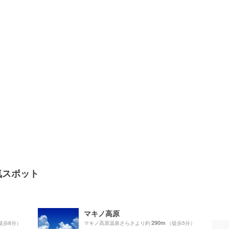
気スポット
マキノ高原
290m
徒歩8分）
マキノ高原温泉さらさより約
（徒歩5分）