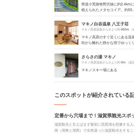
県道小荒路牧野沢線に約2.4km
植えられたメタセコイア。約50..
マキノ白谷温泉 八王子荘
860m
マキノ高原温泉さらさより約
（
マキノ高原のすぐ近くにある温
街から離れた静かな宿でゆっくりと
さらさの湯 マキノ
0m
マキノ高原温泉さらさより約
（徒
マキノスキー場にある
このスポットが紹介されている
定番から穴場まで！滋賀県観光スポ
滋賀観光と言えばまず最初に琵琶湖を想像する人
側（湖東と湖西）で全然違った滋賀観光をするこ