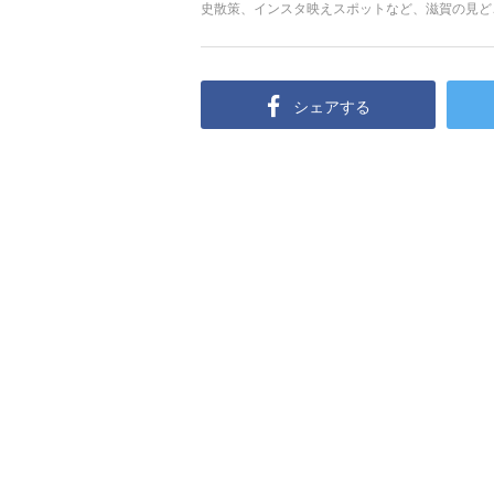
史散策、インスタ映えスポットなど、滋賀の見ど
メインに観光するかでルートも大きく変わってく
分に合った観光ルートをつくってみてください。
シェアする