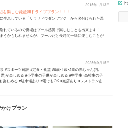
h
2015年1月13日
周辺を楽しむ琵琶湖ドライブプラン！！！
に生息している「サラサドウダンツツジ」から名付けられた温
別れているので夏場はプール感覚で楽しむことも出来ます！
まうかもしれませんが、プールだと長時間一緒に楽しむことが
2025年9月15日
温泉 #スポーツ施設 #定食・食堂 #0歳･1歳･2歳の赤ちゃん(乳
6歳(幼児)が楽しめる #小学生の子供が楽しめる #中学生･高校生の子
楽しめる #駐車場あり #雨でもOK #売店あり #レストランあ
でかけプラン