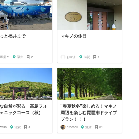
っと福井まで
マキノの休日
風堂々
福井
2
おかよ
滋賀
1
な自然が彩る 高島フォ
"春夏秋冬"楽しめる！マキノ
ェニックコース（秋）
周辺を楽しむ琵琶湖ドライブ
プラン！！！
iwako
滋賀
4
broccoli
滋賀
81