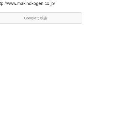
ttp://www.makinokogen.co.jp/
Googleで検索