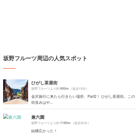
坂野フルーツ周辺の人気スポット
ひがし茶屋街
900m
坂野フルーツより約
（徒歩15分）
金沢旅行に来たら行きたい場所、Part2！ ひがし茶屋街。この
街並みはや...
兼六園
1180m
坂野フルーツより約
（徒歩20分）
結構広かった！