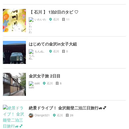
【 石川 】 1泊2日のタビ ♡
いわいわ
石川
11
はじめての金沢in女子大組
もんぬ。
石川
0
金沢女子旅 2日目
saki
石川
6
絶景ドライブ！ 金沢能登二泊三日旅行🚙💕
Orange321
石川
26