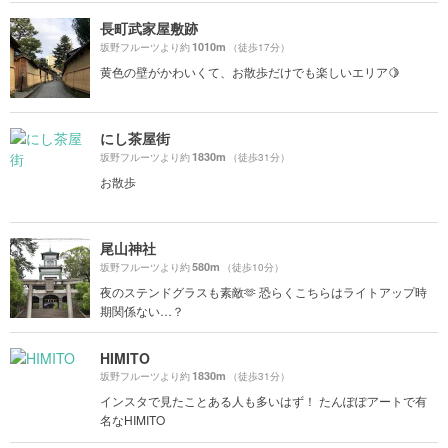
長町武家屋敷跡
1010m
坂野フルーツより約
（徒歩17分）
黄色の壁がかわいくて、お散歩だけでも楽しいエリア🍋
にし茶屋街
1830m
坂野フルーツより約
（徒歩31分）
お散歩
尾山神社
580m
坂野フルーツより約
（徒歩10分）
夜のステンドグラスも素敵🫶 恐らくこちらはライトアップ時
期関係ない…？
HIMITO
1830m
坂野フルーツより約
（徒歩31分）
インスタで見たことある人も多いはず！ たんぽぽアートで有
名なHIMITO