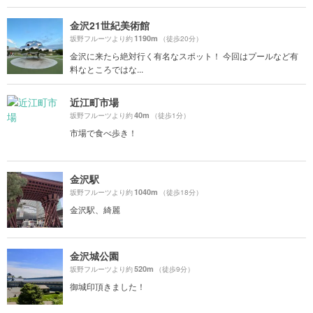
金沢21世紀美術館
1190m
坂野フルーツより約
（徒歩20分）
金沢に来たら絶対行く有名なスポット！ 今回はプールなど有
料なところではな...
近江町市場
40m
坂野フルーツより約
（徒歩1分）
市場で食べ歩き！
金沢駅
1040m
坂野フルーツより約
（徒歩18分）
金沢駅、綺麗
金沢城公園
520m
坂野フルーツより約
（徒歩9分）
御城印頂きました！