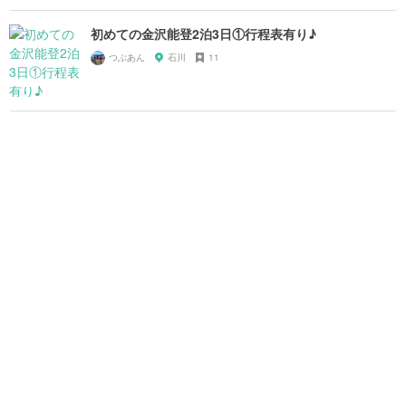
初めての金沢能登2泊3日①行程表有り♪
つぶあん
石川
11