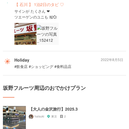
【 石川 】 1泊2日のタビ ♡
サインが たくさん ❤︎
ツエーゲンのユニも 🎽💞
Holiday
2022年8月5日
#飲食店 #ショッピング #食料品店
坂野フルーツ周辺のおでかけプラン
【大人の金沢旅行】2025.3
hatsuki
東京
2