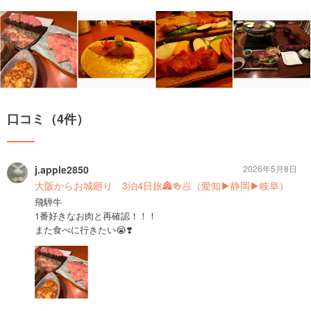
口コミ（4件）
j.apple2850
2026年5月8日
大阪からお城廻り 3泊4日旅🏯🍻🥟（愛知▶︎静岡▶︎岐阜）
飛騨牛
1番好きなお肉と再確認！！！
また食べに行きたい😭❣️