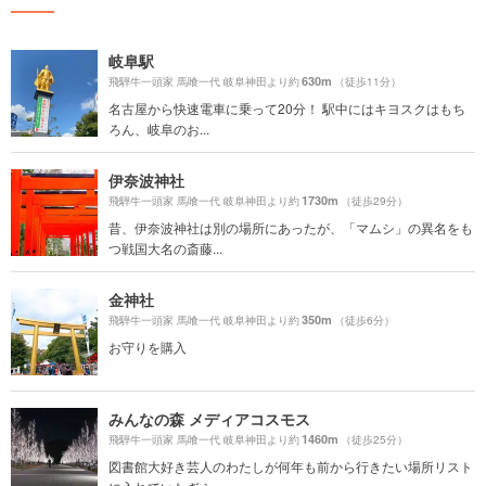
岐阜駅
630m
飛騨牛一頭家 馬喰一代 岐阜神田より約
（徒歩11分）
名古屋から快速電車に乗って20分！ 駅中にはキヨスクはもち
ろん、岐阜のお...
伊奈波神社
1730m
飛騨牛一頭家 馬喰一代 岐阜神田より約
（徒歩29分）
昔、伊奈波神社は別の場所にあったが、「マムシ」の異名をも
つ戦国大名の斎藤...
金神社
350m
飛騨牛一頭家 馬喰一代 岐阜神田より約
（徒歩6分）
お守りを購入
みんなの森 メディアコスモス
1460m
飛騨牛一頭家 馬喰一代 岐阜神田より約
（徒歩25分）
図書館大好き芸人のわたしが何年も前から行きたい場所リスト