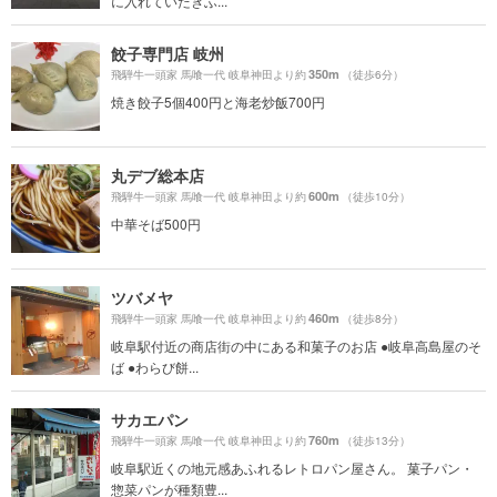
に入れていたぎふ...
餃子専門店 岐州
350m
飛騨牛一頭家 馬喰一代 岐阜神田より約
（徒歩6分）
焼き餃子5個400円と海老炒飯700円
丸デブ総本店
600m
飛騨牛一頭家 馬喰一代 岐阜神田より約
（徒歩10分）
中華そば500円
ツバメヤ
460m
飛騨牛一頭家 馬喰一代 岐阜神田より約
（徒歩8分）
岐阜駅付近の商店街の中にある和菓子のお店 ●岐阜高島屋のそ
ば ●わらび餅...
サカエパン
760m
飛騨牛一頭家 馬喰一代 岐阜神田より約
（徒歩13分）
岐阜駅近くの地元感あふれるレトロパン屋さん。 菓子パン・
惣菜パンが種類豊...