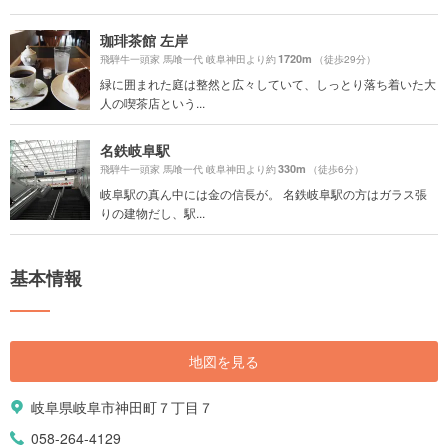
珈琲茶館 左岸
1720m
飛騨牛一頭家 馬喰一代 岐阜神田より約
（徒歩29分）
緑に囲まれた庭は整然と広々していて、しっとり落ち着いた大
人の喫茶店という...
名鉄岐阜駅
330m
飛騨牛一頭家 馬喰一代 岐阜神田より約
（徒歩6分）
岐阜駅の真ん中には金の信長が。 名鉄岐阜駅の方はガラス張
りの建物だし、駅...
基本情報
地図を見る
岐阜県岐阜市神田町７丁目７
058-264-4129