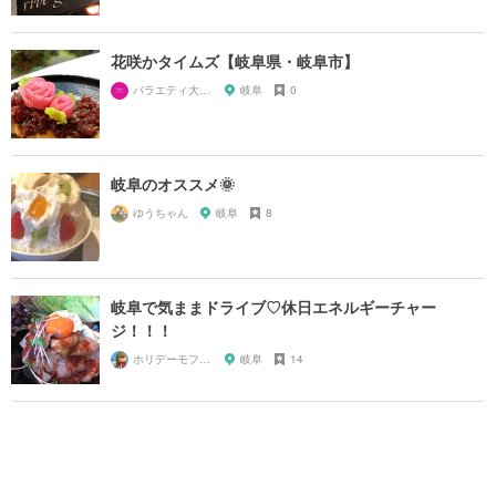
花咲かタイムズ【岐阜県・岐阜市】
バラエティ大好き芸人
岐阜
0
岐阜のオススメ🌞
ゆうちゃん
岐阜
8
岐阜で気ままドライブ♡休日エネルギーチャー
ジ！！！
ホリデーモフモフ
岐阜
14