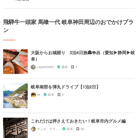
飛騨牛一頭家 馬喰一代 岐阜神田周辺のおでかけプラ
ン
大阪からお城廻り 3泊4日旅🏯🍻🥟（愛知▶︎静岡▶︎岐
阜）
j.apple2850
愛知
0
岐阜南部を弾丸ドライブ【1泊2日】
rie
岐阜
2
これだけは押さえておきたい！岐阜市内グルメ編
サンタ・デラックス
岐阜
90