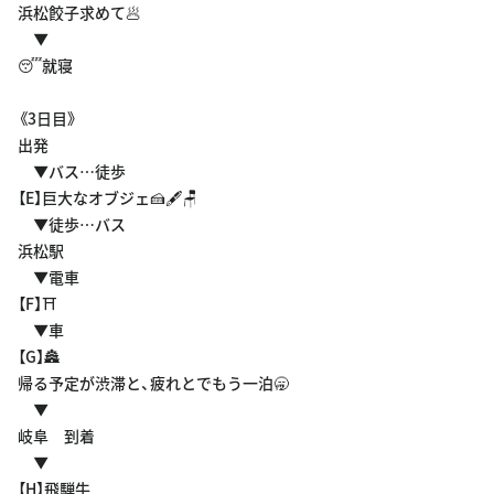
浜松餃子求めて🥟
▼
😴就寝
《3日目》
出発
▼バス…徒歩
【E】巨大なオブジェ🍰🖋️🪑
▼徒歩…バス
浜松駅
▼電車
【F】⛩️
▼車
【G】🏯
帰る予定が渋滞と、疲れとでもう一泊🥱
▼
岐阜 到着
▼
【H】飛騨牛