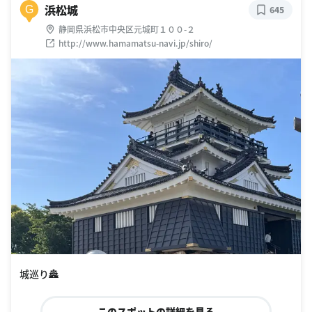
浜松城
G
645
静岡県浜松市中央区元城町１００-２
http://www.hamamatsu-navi.jp/shiro/
城巡り🏯
このスポットの詳細を見る