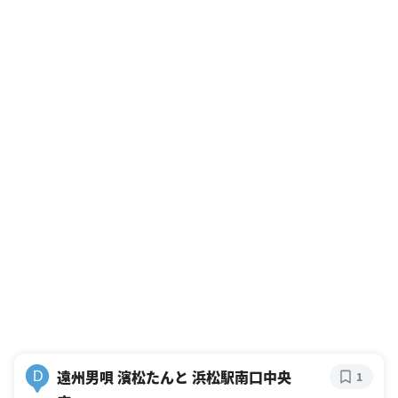
遠州男唄 濱松たんと 浜松駅南口中央
D
1