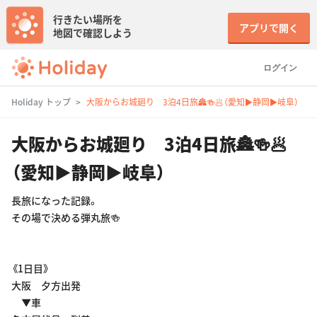
行きたい場所を
アプリで開く
地図で確認しよう
ログイン
Holiday トップ
大阪からお城廻り 3泊4日旅🏯🍻🥟（愛知▶︎静岡▶︎岐阜）
大阪からお城廻り 3泊4日旅🏯🍻🥟
（愛知▶︎静岡▶︎岐阜）
長旅になった記録。
その場で決める弾丸旅🍻
《1日目》
大阪 夕方出発
▼車