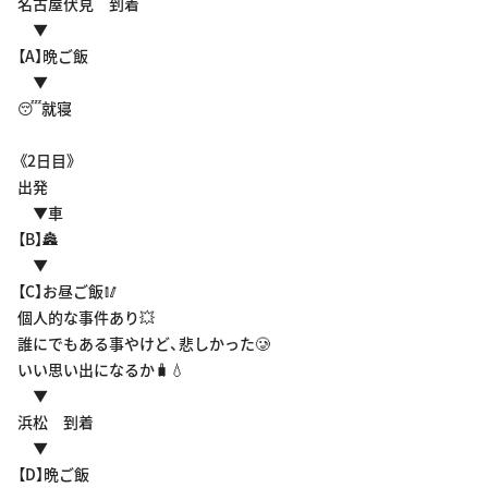
名古屋伏見 到着
▼
【A】晩ご飯
▼
😴就寝
《2日目》
出発
▼車
【B】🏯
▼
【C】お昼ご飯🥢
個人的な事件あり💥
誰にでもある事やけど、悲しかった🥲
いい思い出になるか🧳💧
▼
浜松 到着
▼
【D】晩ご飯