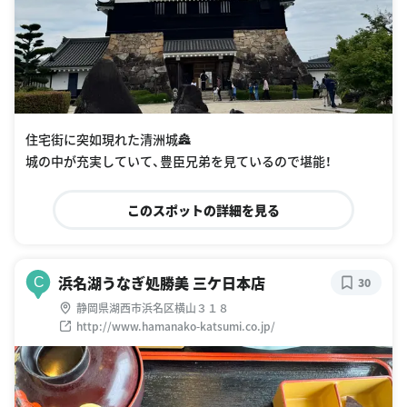
住宅街に突如現れた清洲城🏯
城の中が充実していて、豊臣兄弟を見ているので堪能！
このスポットの詳細を見る
浜名湖うなぎ処勝美 三ケ日本店
C
30
静岡県湖西市浜名区横山３１８
http://www.hamanako-katsumi.co.jp/