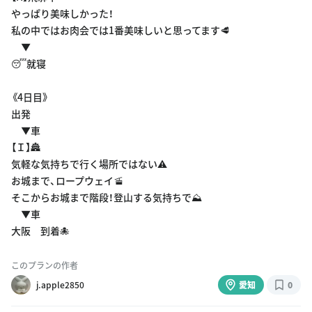
やっぱり美味しかった！
私の中ではお肉会では1番美味しいと思ってます🥩
▼
😴就寝
《4日目》
出発
▼車
【Ｉ】🏯
気軽な気持ちで行く場所ではない⚠️
お城まで、ロープウェイ🚡
そこからお城まで階段！登山する気持ちで⛰️
▼車
大阪 到着🐙
このプランの作者
j.apple2850
愛知
0