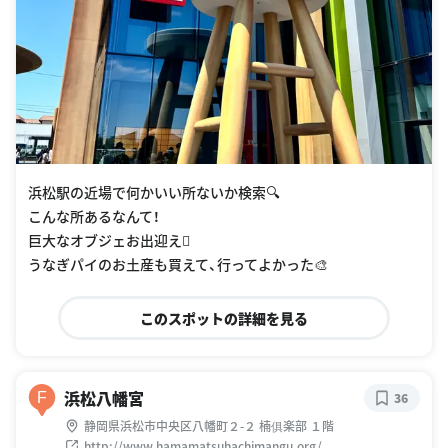
浜松駅の近場で何かいい所ないか検索🔍
こんな所あるなんて！
巨大なオブジェお出迎え🫟
うなぎパイのお土産も買えて、行ってよかった🎨
このスポットの詳細を見る
浜松八幡宮
F
36
静岡県浜松市中央区八幡町２-２ 楠俱楽部 １階
http://www.hamamatsuhachimangu.org/