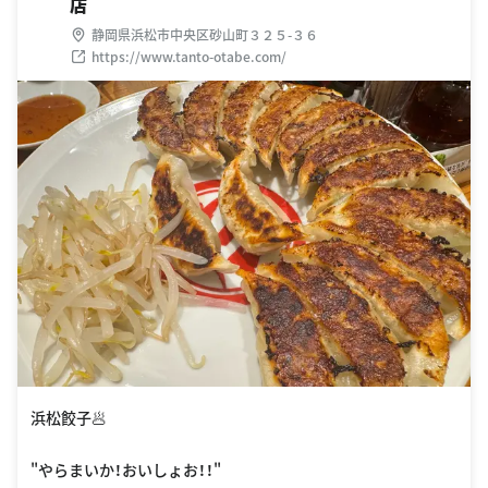
店
静岡県浜松市中央区砂山町３２５-３６
https://www.tanto-otabe.com/
浜松餃子🥟
"やらまいか！おいしょお！！"