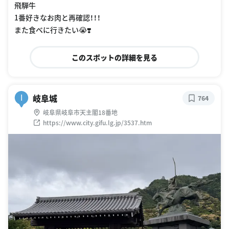
飛騨牛
1番好きなお肉と再確認！！！
また食べに行きたい😭❣️
このスポットの詳細を見る
岐阜城
I
764
岐阜県岐阜市天主閣18番地
https://www.city.gifu.lg.jp/3537.htm