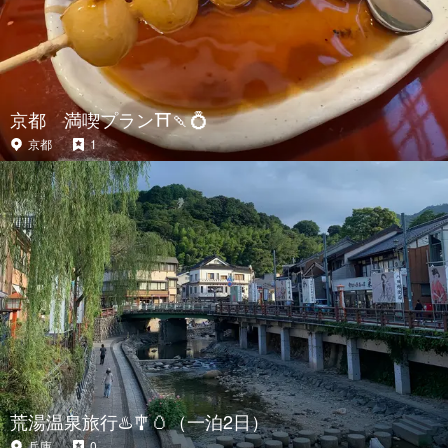
京都 満喫プラン⛩️🍡💍
京都
1
荒湯温泉旅行♨️🎐🥚（一泊2日）
兵庫
0