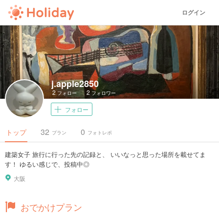
ログイン
j.apple2850
2
2
フォロー
フォロワー
フォロー
32
0
トップ
プラン
フォトレポ
建築女子 旅行に行った先の記録と、 いいなっと思った場所を載せてま
す！ ゆるい感じで、投稿中◎
大阪
おでかけプラン