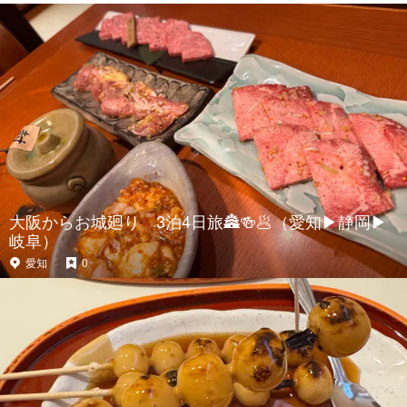
大阪からお城廻り 3泊4日旅🏯🍻🥟（愛知▶︎静岡▶︎
岐阜）
愛知
0